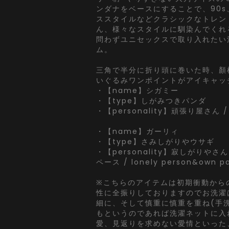
ンダナをベースにすることで、90s
ススタイルなどクラシックなトレン
ん、様々なスタイルに馴染んでくれ
問わずユニセックスで取り入れたい
ム。
三角で半分に折り頭に巻いた時、顏
いぐるみワンポイントがアイキャッ
・【name】シガミー
・【type】しがみつきパンダ
・【personality】頑張り屋さん / h
・【name】ガーリィ
・【type】さみしがりやウサギ
・【personality】寂しがりや
ペース / lonely person&own p
※こちらのアイテムは初期衝動から
性に全振りしておりますのでお洗濯
細に、そして慎重に慎重を重ね(手
もというのであれば洗濯ネットに入
愛、見返りを求めない愛情といった