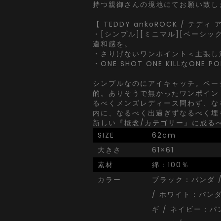
持つ親御さんの境地にてお願い致し
【 TEDDY ankoROCK / テディ
・[シンプル][ミニマル][ベーシッ
違和感を。
・さりげないワンポイント＜主張し
・ONE SHOT ONE KILLなONE P
シンプルなのにアイキャッチ。ベー
的。ありそうで無かったワンポイン
るべくメンズレディース問わず、な
内に、なるべく出過ぎずなるべく埋
新しい『概念/カテゴリー』に成る
SIZE
62cm
大きさ
61×61
素材
綿：100％
カラー
ブラック：パンダ 
/ ホワイト：パンダ
ギ / ネイビー：パ