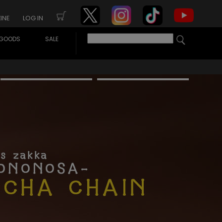
INE
LOG IN
GOODS
SALE