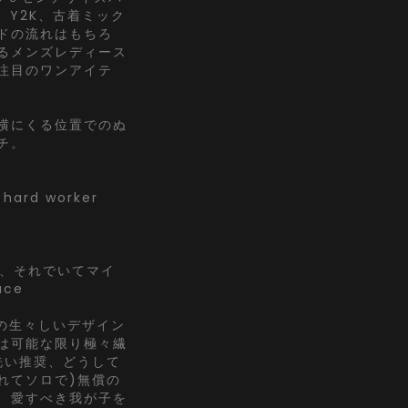
、Y2K、古着ミック
ドの流れはもちろ
るメンズレディース
注目のワンアイテ
横にくる位置でのぬ
チ。
ard worker
さん、それでいてマイ
ace
の生々しいデザイン
は可能な限り極々繊
洗い推奨、どうして
れてソロで)無償の
、愛すべき我が子を