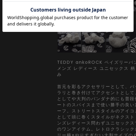
TEDDY ankoROCK ペイズリー
メンズ レディース ユニセックス 柄
み
首元を彩るアクセサリーとして、バ
ラリと巻き付けてアクセントとして
としてや大判のバンダナ的にも普段
ートのスパイスまで使い勝手の良い
ーフ。ストリートスタイルのアイコ
として頭に巻くスタイルがネクスト
ンズレディース問わずユニセックス
のワンアイテム。レトロクラシック
リー柄×やりすぎない大判サイズの