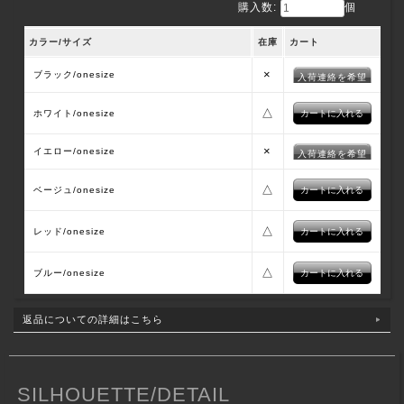
購入数:
個
カラー/サイズ
在庫
カート
×
ブラック/onesize
入荷連絡を希望
△
ホワイト/onesize
×
イエロー/onesize
入荷連絡を希望
△
ベージュ/onesize
△
レッド/onesize
△
ブルー/onesize
返品についての詳細はこちら
SILHOUETTE/DETAIL