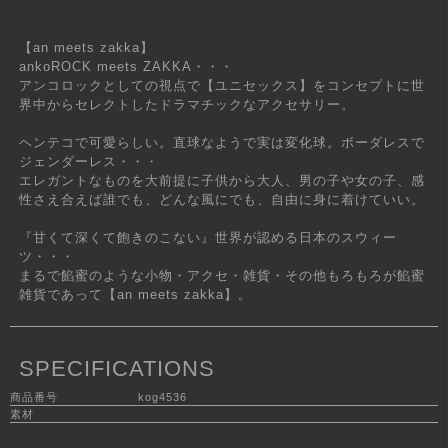
【an meets zakka】
ankoROCK meets ZAKKA・・・
アンコロックとしての視点で【ユニセックス】をコンセプトに世
界中からセレクトしたドラマチックなアクセサリー。
ヘンテコで可愛らしい。直球なようで実は変化球。ボーダレスで
ジェンダーレス・・・
エレガントなものを大前提に子供から大人、男の子や女の子、感
性さえ合えば誰でも、どんな風にでも、自由に身に着けていい。
『甘くて深くて飽きのこない』世界が認める日本のスウィー
ツ・・・
まるで餡蜜のような小物・アクセ・雑貨・その他もろもろが餡蜜
雑貨であって【an meets zakka】。
SPECIFICATIONS
商品番号
kog4536
素材