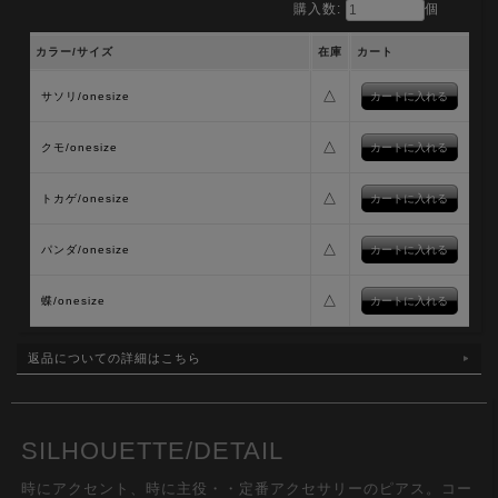
購入数:
個
カラー/サイズ
在庫
カート
△
サソリ/onesize
△
クモ/onesize
△
トカゲ/onesize
△
パンダ/onesize
△
蝶/onesize
返品についての詳細はこちら
SILHOUETTE/DETAIL
時にアクセント、時に主役・・定番アクセサリーのピアス。コー