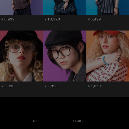
￥6,999
￥10,990
￥6,499
￥2,990
￥2,990
￥1,650
TOP
STORE