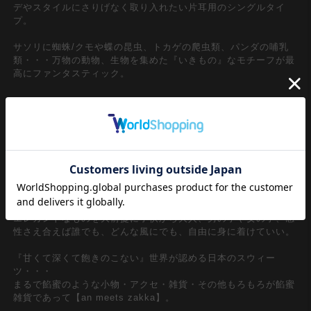
デやスタイルにさりげなく取り入れたい片耳用のシングルタイ
プ。
サソリに蜘蛛/クモや蝶の昆虫、トカゲの爬虫類、パンダの哺乳
類・・・万物の動物、生物を集めた『いきもの』なモチーフが最
高にファンタスティック。
【an meets zakka】
ankoROCK meets ZAKKA・・・
アンコロックとしての視点で【ユニセックス】をコンセプトに世
界中からセレクトしたドラマチックなアクセサリー。
ヘンテコで可愛らしい。直球なようで実は変化球。ボーダレスで
ジェンダーレス・・・
エレガントなものを大前提に子供から大人、男の子や女の子、感
性さえ合えば誰でも、どんな風にでも、自由に身に着けていい。
『甘くて深くて飽きのこない』世界が認める日本のスウィー
ツ・・・
まるで餡蜜のような小物・アクセ・雑貨・その他もろもろが餡蜜
雑貨であって【an meets zakka】。