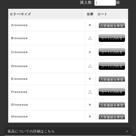
購入数:
個
カラー/サイズ
在庫
カート
×
A/onesize
入荷連絡を希望
△
B/onesize
○
C/onesize
△
D/onesize
×
E/onesize
入荷連絡を希望
△
F/onesize
×
G/onesize
入荷連絡を希望
×
H/onesize
入荷連絡を希望
返品についての詳細はこちら