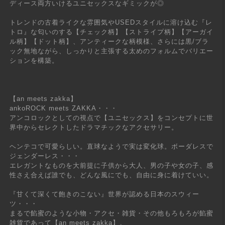
ディース両方いけるユニセックスなギミックが◎
トレンドの古着ライクな雰囲気やUSEDスタイルに溶け込む『レ
トロ』な匂いのする【チェック柄】【ストライプ柄】【アーガイ
ル柄】【ドット柄】、アンティークな柄模様、さらには黒/ブラ
ック無地ながら、しっかりと主張する太めのフォルムでバリエー
ションを構築。
【an meets zakka】
ankoROCK meets ZAKKA・・・
アンコロックとしての視点で【ユニセックス】をコンセプトに世
界中からセレクトしたドラマチックなアクセサリー。
ヘンテコで可愛らしい。直球なようで実は変化球。ボーダレスで
ジェンダーレス・・・
エレガントなものを大前提に子供から大人、男の子や女の子、感
性さえ合えば誰でも、どんな風にでも、自由に身に着けていい。
『甘くて深くて飽きのこない』世界が認める日本のスウィー
ツ・・・
まるで餡蜜のような小物・アクセ・雑貨・その他もろもろが餡蜜
雑貨であって【an meets zakka】。