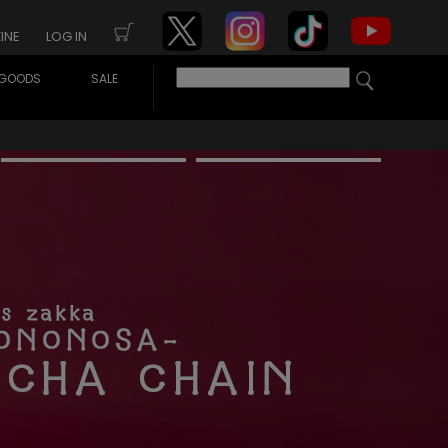
INE
LOG IN
GOODS
SALE