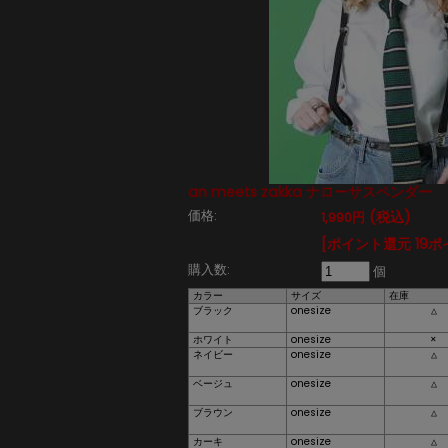
an meets zakka ナローサスペンダー
価格:
(税込)
1,990円
[ポイント還元 19ポ
購入数:
個
カラー
サイズ
在庫
ブラック
onesize
△
ホワイト
onesize
×
ネイビー
onesize
△
ベージュ
onesize
△
ブラウン
onesize
△
カーキ
onesize
△