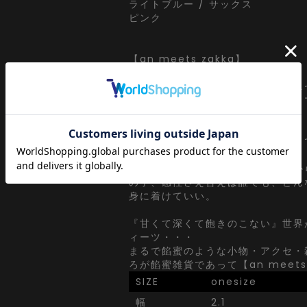
ライトブルー / サックス
ピンク
【an meets zakka】
ankoROCK meets ZAKKA・・・
アンコロックとしての視点で【ユニ
プトに世界中からセレクトしたドラ
リー。
ヘンテコで可愛らしい。直球なよう
ダレスでジェンダーレス・・・
エレガントなものを大前提に子供か
の子、感性さえ合えば誰でも、どん
身に着けていい。
『甘くて深くて飽きのこない』世界
ィーツ・・・
まるで餡蜜のような小物・アクセ・
ろが餡蜜雑貨であって【an meets 
SIZE
onesize
幅
2.1