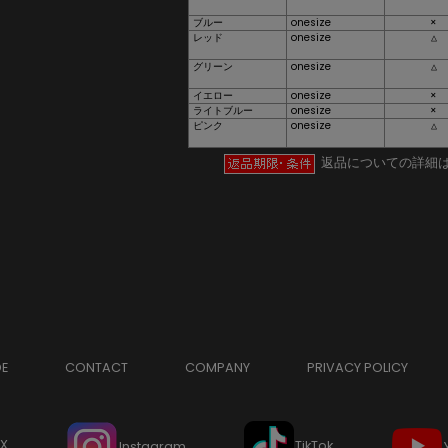
ブルー
onesize
×
レッド
onesize
△
グリーン
onesize
△
イエロー
onesize
×
ライトブルー
onesize
×
ピンク
onesize
△
返品についての詳細
DE
CONTACT
COMPANY
PRIVACY POLICY
X
TikTok
Instagram