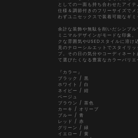
としての一面も持ち合わせたアイテ
仕様＆調節付きのフリーサイズでメ
わずユニセックスで装着可能なギミ
余計な装飾や無駄を削いだシンプル
ミニマルデザインがモードな印象。
クな雰囲気やUSEDスタイルに溶け
見のナローシルエットでスタイリッ
プ。その日の気分やコーディネート
て選びたくなる豊富なカラーバリエ
『カラー』
ブラック / 黒
ホワイト / 白
ネイビー / 紺
ベージュ
ブラウン / 茶色
カーキ / オリーブ
ブルー / 青
レッド / 赤
グリーン / 緑
イエロー / 黄