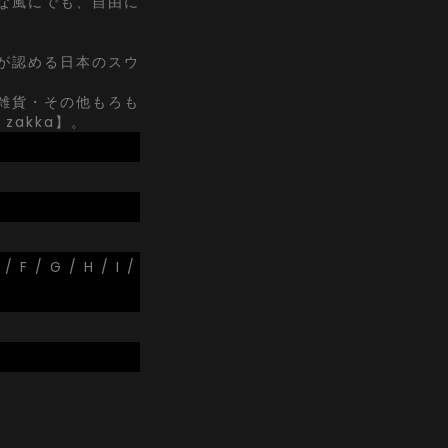
な風にでも、自由に
が認める日本のスウ
雑貨・その他もろも
zakka】。
 / F / G / H / I /