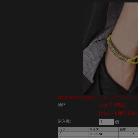
an meets zakka パラコードブレスレ
価格:
(税込)
1,320円
[ポイント還元 13ポ
購入数:
個
カラー
サイズ
在庫
A
onesize
×