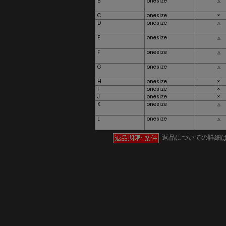
B
onesize
△
C
onesize
×
D
onesize
△
E
onesize
△
F
onesize
△
G
onesize
△
H
onesize
×
I
onesize
×
J
onesize
×
K
onesize
△
L
onesize
△
返品についての詳細