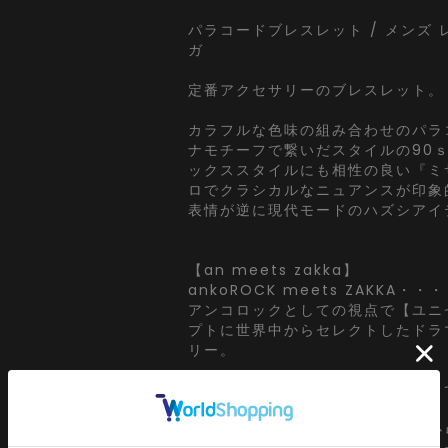
パラコードブレスレット / メンズ 
ガ
定番アクセサリーのブレスレット。
カラフルな色味の組み合わせのパラ
ナモチーフで繋いだスタイルの90
ックススタイルにも相性の良い『ミ
ロでクラシカルなニュアンスが印象
表情が逆に現代モードのハズシアイ
【an meets zakka】
ankoROCK meets ZAKKA・・・
アンコロックとしての視点で【ユニ
プトに世界中からセレクトしたドラ
リー。
ヘンテコで可愛らしい。直球なよう
ダレスでジェンダーレス・・・
エレガントなものを大前提に子供か