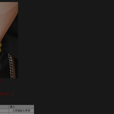
ット
イント～]
購入
入荷連絡を希望