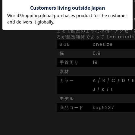
の子、感性さえ合えば誰でも、どん
身に着けていい。
『甘くて深くて飽きのこない』世界
ィーツ・・・
まるで餡蜜のような小物・アクセ・
ろが餡蜜雑貨であって【an meets 
SIZE
onesize
幅
0.8
手首周り
19
素材
カラー
A / B / C / D / E
J / K / L
モデル
商品コード
kog5237