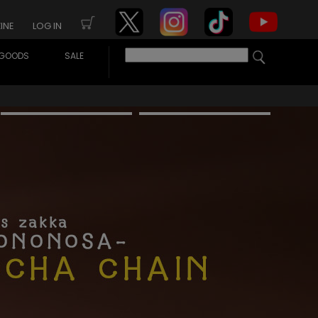
INE
LOG IN
GOODS
SALE