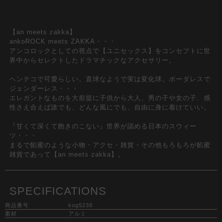
【an meets zakka】
ankoROCK meets ZAKKA・・・
アンコロックとしての視点で【ユニセックス】をコンセプトに世
界中からセレクトしたドラマチックなアクセサリー。
ヘンテコで可愛らしい。直球なようで実は変化球。ボーダレスで
ジェンダーレス・・・
エレガントなものを大前提に子供から大人、男の子や女の子、感
性さえ合えば誰でも、どんな風にでも、自由に身に着けていい。
『甘くて深くて飽きのこない』世界が認める日本のスウィー
ツ・・・
まるで餡蜜のような小物・アクセ・雑貨・その他もろもろが餡蜜
雑貨であって【an meets zakka】。
SPECIFICATIONS
商品番号
kog5238
素材
アルミ