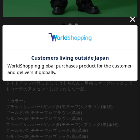
王道トラッド、ドレスアップやビジネスシーンはもちろんのこ
と、普段使いの【外し】アイテムとしても活躍する定番のネクタ
イスタイル。見たまんまレトロかつ90年代リバイバルの流れや古
着スタイルの流行をおさえてあえてのループタイスタイルが◎
クラシカルなムードを盛り上げる革紐×どこか可愛らしくも無機
質なモードニュアンスを漂わせるファスナーモチーフが印象的。
タイドアップの外しとしてはもちろん、単純にネックレスとして
もコーデのアクセントにぴったりな一品。
『カラー』
ブラックシルバー/ガンメタ(モチーフ)×ブラウン(革紐)
ゴールド/金(モチーフ)×ブラウン(革紐)
シルバー/銀(モチーフ)×ブラウン(革紐)
ブラックシルバー/ガンメタ(モチーフ)×ブラック/黒(革紐)
ゴールド/金(モチーフ)×ブラック/黒(革紐)
シルバー/銀(モチーフ)×ブラック/黒(革紐)