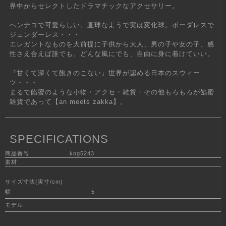
界中からセレクトしたドラマチックなアクセサリー。
ヘンテコで可愛らしい。直球なようで実は変化球。ボーダレスで
ジェンダーレス・・・
エレガントなものを大前提に子供から大人、男の子や女の子、感
性さえ合えば誰でも、どんな風にでも、自由に身に着けていい。
『甘くて深くて飽きのこない』世界が認める日本のスウィー
ツ・・・
まるで餡蜜のような小物・アクセ・雑貨・その他もろもろが餡蜜
雑貨であって【an meets zakka】。
SPECIFICATIONS
商品番号
kog5243
素材
サイズ寸法(実寸/cm)
幅
5
モデル