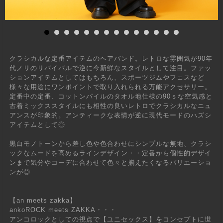
クラシカルな定番アイテムのヘアバンド。レトロな雰囲気が90年
代ノリのリバイバルで逆に今新鮮なスタイルとして注目。ファッ
ションアイテムとしてはもちろん、スポーツジムやフェスなど
様々な用途にワンポイントで取り入れられる万能アクセサリー。
定番中の定番、コットンパイルのタオル地仕様の90ｓな空気感と
古着ミックススタイルにも相性の良いレトロでクラシカルなニュ
アンスが印象的。アンティークな表情が逆に現代モードのハズシ
アイテムとして◎
黒白モノトーンから差し色や色合わせにシンプルな無地、クラシ
ックなムードを高めるラインデザイン・・定番から個性的デザイ
ンまで気分やコーデに合わせて色々と揃えたくなるバリエーショ
ンが◎
【an meets zakka】
ankoROCK meets ZAKKA・・・
アンコロックとしての視点で【ユニセックス】をコンセプトに世