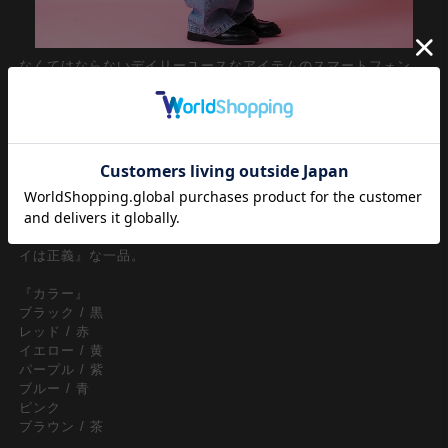
なくてはならないデイリーユースなアイテムのスマートフォン。
毎日使う、みんなが持ってるアイテムだからこそ自分だけのワン
アクセントや個性をデコレートしたくなるもの。両先端に付属さ
れたフックに引っかけるだけで簡単に装着が可能なストラップは
マスト。
どこか90ｓ、Y2Kな空気感のレトロな雰囲気が漂う艶感のある綺
麗な大粒パールボールを加え並べたデザインが一見してキュート
フル。韓国ファッション界隈、韓国トレンド、インスタインフル
エンサー、TikTok、SNS映え、・・・全部飲み込んで『カワイ
イは正義』な一品。
『カラー』
ブラック / 黒
レッド / 赤
イエロー / 黄
パープル / 紫
ブルー / 青
ピンク
ブラウン / 茶