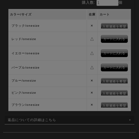
購入数:
個
カラー/サイズ
在庫
カート
×
ブラック/onesize
入荷連絡を希望
△
レッド/onesize
△
イエロー/onesize
△
パープル/onesize
×
ブルー/onesize
入荷連絡を希望
×
ピンク/onesize
入荷連絡を希望
×
ブラウン/onesize
入荷連絡を希望
返品についての詳細はこちら