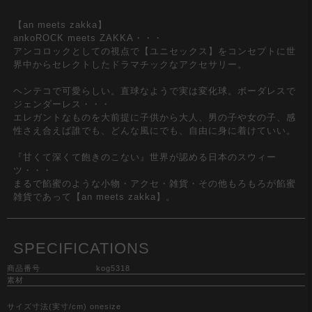
【an meets zakka】
ankoROCK meets ZAKKA・・・
アンコロックとしての視点で【ユニセックス】をコンセプトに世
界中からセレクトしたドラマチックなアクセサリー。
ヘンテコで可愛らしい。直球なようで実は変化球。ボーダレスで
ジェンダーレス・・・
エレガントなものを大前提に子供から大人、男の子や女の子、感
性さえ合えば誰でも、どんな風にでも、自由に身に着けていい。
『甘くて深くて飽きのこない』世界が認める日本のスウィー
ツ・・・
まるで餡蜜のような小物・アクセ・雑貨・その他もろもろが餡蜜
雑貨であって【an meets zakka】。
SPECIFICATIONS
商品番号
kog5318
素材
サイズ寸法(実寸/cm) onesize