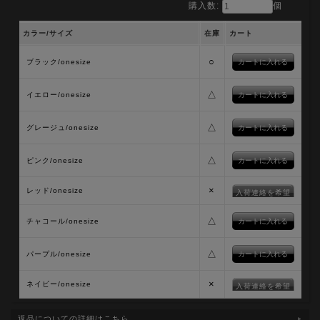
購入数:
個
カラー/サイズ
在庫
カート
○
ブラック/onesize
△
イエロー/onesize
△
グレージュ/onesize
△
ピンク/onesize
×
レッド/onesize
入荷連絡を希望
△
チャコール/onesize
△
パープル/onesize
×
ネイビー/onesize
入荷連絡を希望
返品についての詳細はこちら