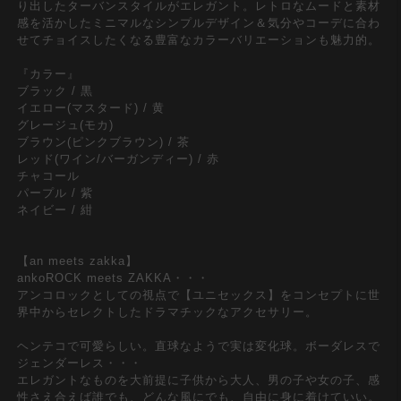
り出したターバンスタイルがエレガント。レトロなムードと素材
感を活かしたミニマルなシンプルデザイン＆気分やコーデに合わ
せてチョイスしたくなる豊富なカラーバリエーションも魅力的。
『カラー』
ブラック / 黒
イエロー(マスタード) / 黄
グレージュ(モカ)
ブラウン(ピンクブラウン) / 茶
レッド(ワイン/バーガンディー) / 赤
チャコール
パープル / 紫
ネイビー / 紺
【an meets zakka】
ankoROCK meets ZAKKA・・・
アンコロックとしての視点で【ユニセックス】をコンセプトに世
界中からセレクトしたドラマチックなアクセサリー。
ヘンテコで可愛らしい。直球なようで実は変化球。ボーダレスで
ジェンダーレス・・・
エレガントなものを大前提に子供から大人、男の子や女の子、感
性さえ合えば誰でも、どんな風にでも、自由に身に着けていい。