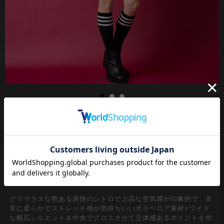
クラシカルかつオーセンティックな定番アイテムのヘアバンド。
レトロな雰囲気が90年代ノリのリバイバルで逆に今新鮮なスタイ
ルとして注目。ファッションアイテムとしてはもちろん、スポー
ツジムやフェスなど様々な用途にワンポイントで取り入れられる
万能アクセサリー。アンティークな表情が逆に現代モードのハズ
シアイテムとして、古着ミックススタイルにも相性の良いレトロ
でクラシカルなニュアンス◎
グラマラスな艶ある表情のレトロで上品な空気感が印象的で、非
常に柔らかでストレッチ感が気持ちいいポリベロア素材×ワイド
な幅広シルエット＆中央でクロスさせて立体感あるポイントを作