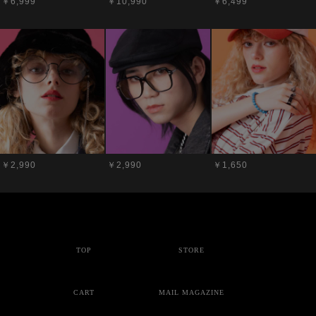
￥6,999
￥10,990
￥6,499
￥2,990
￥2,990
￥1,650
TOP
STORE
CART
MAIL MAGAZINE