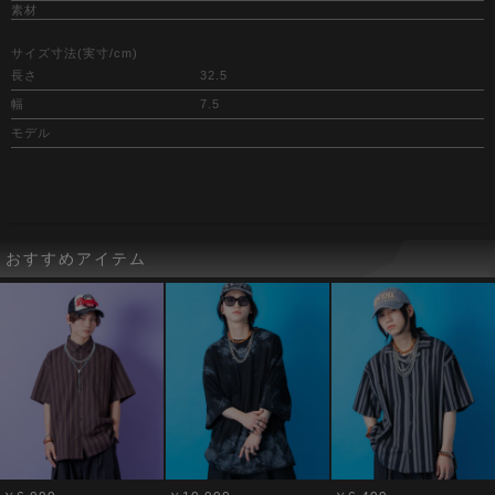
素材
サイズ寸法(実寸/cm)
長さ
32.5
幅
7.5
モデル
おすすめアイテム