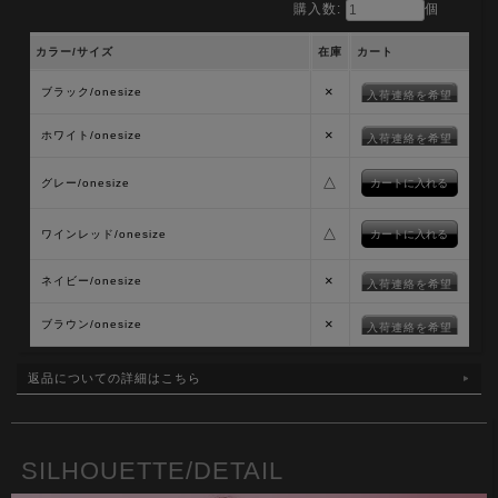
購入数:
個
カラー/サイズ
在庫
カート
×
ブラック/onesize
入荷連絡を希望
×
ホワイト/onesize
入荷連絡を希望
△
グレー/onesize
△
ワインレッド/onesize
×
ネイビー/onesize
入荷連絡を希望
×
ブラウン/onesize
入荷連絡を希望
返品についての詳細はこちら
SILHOUETTE/DETAIL