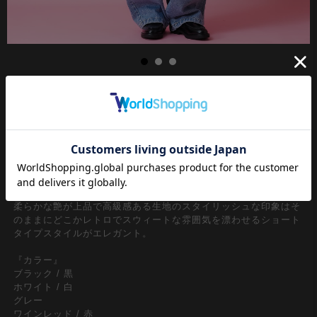
王道トラッド、プレッピースタイル、ドレスアップやフォーマル
シーン、ビジネスシーンはもちろんのこと、カジュアルに普段使
いの【外し】アイテムとしても活躍する定番のネクタイスタイ
ル。90年代リバイバルの流れや古着ミックススタイルの流行で、
あえての太めなサイズ感が◎。コードを引っ張るだけのワンタッ
チギミックで簡単に着脱できる調節可能なフリーサイズデザイン
もメンズ、レディース選ばずユニセックスに着用でき機能的。
柔らかな艶が上品で高級感ある生地のスタイリッシュな印象はそ
のままにどこかレトロでスウィートな雰囲気を漂わせるショート
タイプスタイルがエレガント。
『カラー』
ブラック / 黒
ホワイト / 白
グレー
ワインレッド / 赤