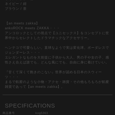
ネイビー / 紺
ブラウン / 茶
【an meets zakka】
ankoROCK meets ZAKKA・・・
アンコロックとしての視点で【ユニセックス】をコンセプトに世
界中からセレクトしたドラマチックなアクセサリー。
ヘンテコで可愛らしい。直球なようで実は変化球。ボーダレスで
ジェンダーレス・・・
エレガントなものを大前提に子供から大人、男の子や女の子、感
性さえ合えば誰でも、どんな風にでも、自由に身に着けていい。
『甘くて深くて飽きのこない』世界が認める日本のスウィー
ツ・・・
まるで餡蜜のような小物・アクセ・雑貨・その他もろもろが餡蜜
雑貨であって【an meets zakka】。
SPECIFICATIONS
商品番号
kog5363