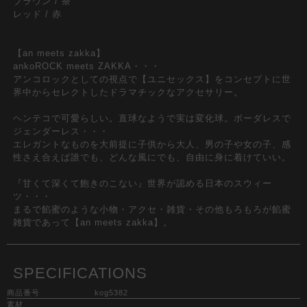
ブラウン / 茶
レッド / 赤
【an meets zakka】
ankoROCK meets ZAKKA・・・
アンコロックとしての視点で【ユニセックス】をコンセプトに世
界中からセレクトしたドラマチックなアクセサリー。
ヘンテコで可愛らしい。直球なようで実は変化球。ボーダレスで
ジェンダーレス・・・
エレガントなものを大前提に子供から大人、男の子や女の子、感
性さえ合えば誰でも、どんな風にでも、自由に身に着けていい。
『甘くて深くて飽きのこない』世界が認める日本のスウィー
ツ・・・
まるで餡蜜のような小物・アクセ・雑貨・その他もろもろが餡蜜
雑貨であって【an meets zakka】。
SPECIFICATIONS
商品番号
kog5382
素材