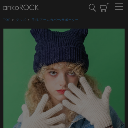
TOP
>
グッズ
>
手袋/アームカバー/サポーター