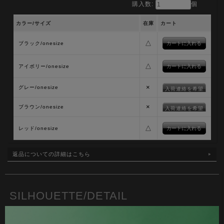
購入数:
個
カラー/サイズ
在庫
カート
△
ブラック/onesize
△
アイボリー/onesize
×
グレー/onesize
入荷連絡を希望
×
ブラウン/onesize
入荷連絡を希望
△
レッド/onesize
返品についての詳細はこちら
SILHOUETTE/DETAIL