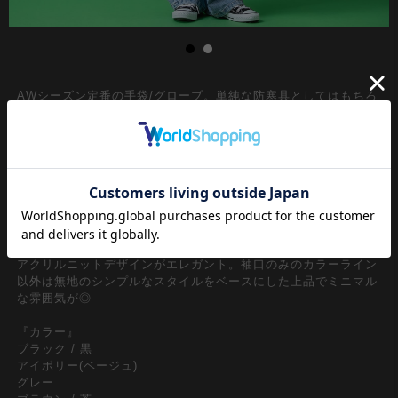
AWシーズン定番の手袋/グローブ。単純な防寒具としてはもちろ
んのこと、90ｓリバイバル/Y2Kファッション、トレンドの古着
ミックススタイルにも相性抜群な身に着けるだけでレトロな雰囲
気をプラスできるアクセサリーとしてもメンズレディース問わず
ユニセックスで取り入れたい一品。装着したままスマホ操作でき
るひとさし指や親指に切れ目を入れたスマホ対応タイプが機能
的。
まるでチルデンセーターのようなトラッドやプレッピーといった
王道クラシカルな空気感を漂わせてくれるライン入りのリブ編み
アクリルニットデザインがエレガント。袖口のみのカラーライン
以外は無地のシンプルなスタイルをベースにした上品でミニマル
な雰囲気が◎
『カラー』
ブラック / 黒
アイボリー(ベージュ)
グレー