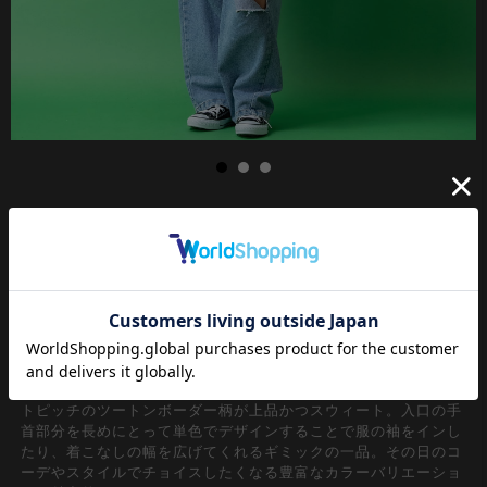
AWシーズン定番の手袋/グローブ。単純な防寒具としてはもちろ
んのこと、90ｓリバイバル/Y2Kファッション、トレンドの古着
ミックススタイルにも相性抜群な身に着けるだけでレトロな雰囲
気をプラスできるアクセサリーとしてもメンズレディース問わず
ユニセックスで取り入れたい一品。装着したままスマホ操作でき
るひとさし指や親指に切れ目を入れたスマホ対応タイプが機能
的。
表面にフワフワっとした起毛感をあたえたアクリルニット×タイ
トピッチのツートンボーダー柄が上品かつスウィート。入口の手
首部分を長めにとって単色でデザインすることで服の袖をインし
たり、着こなしの幅を広げてくれるギミックの一品。その日のコ
ーデやスタイルでチョイスしたくなる豊富なカラーバリエーショ