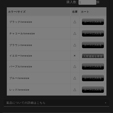
購入数:
個
カラー/サイズ
在庫
カート
△
ブラック/onesize
△
チャコール/onesize
△
ブラウン/onesize
×
イエロー/onesize
入荷連絡を希望
△
パープル/onesize
△
ブルー/onesize
△
レッド/onesize
返品についての詳細はこちら