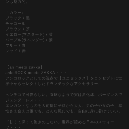
ンも魅力的。
『カラー』
ブラック / 黒
チャコール
ブラウン / 茶
イエロー(マスタード) / 黄
パープル(ラベンダー) / 紫
ブルー / 青
レッド / 赤
【an meets zakka】
ankoROCK meets ZAKKA・・・
アンコロックとしての視点で【ユニセックス】をコンセプトに世
界中からセレクトしたドラマチックなアクセサリー。
ヘンテコで可愛らしい。直球なようで実は変化球。ボーダレスで
ジェンダーレス・・・
エレガントなものを大前提に子供から大人、男の子や女の子、感
性さえ合えば誰でも、どんな風にでも、自由に身に着けていい。
『甘くて深くて飽きのこない』世界が認める日本のスウィー
ツ・・・