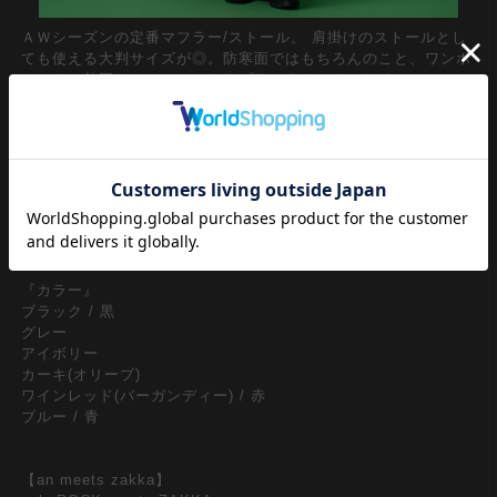
ＡＷシーズンの定番マフラー/ストール。 肩掛けのストールとし
ても使える大判サイズが◎。防寒面ではもちろんのこと、ワンポ
イントで首回りにアクセントをプラスするアクセサリーとしてメ
ンズレディース問わずユニセックスで取り入れたい一品。
ローゲージでザクザク編み込んだ鍵編みアクリルニットのレトロ
ムード溢れる表情がエレガント。トレンドの９０ｓやY2Kファッ
ション、古着ミックススタイルに相性抜群なのはもちろんのこ
と、素材感や表情を活かし無駄を削いだミニマルなシンプルデザ
インはモードスタイルやカジュアル全般のみではなくビジネスシ
ーンにもバッチリな一本。豊富なカラーバリエーションも◎
『カラー』
ブラック / 黒
グレー
アイボリー
カーキ(オリーブ)
ワインレッド(バーガンディー) / 赤
ブルー / 青
【an meets zakka】