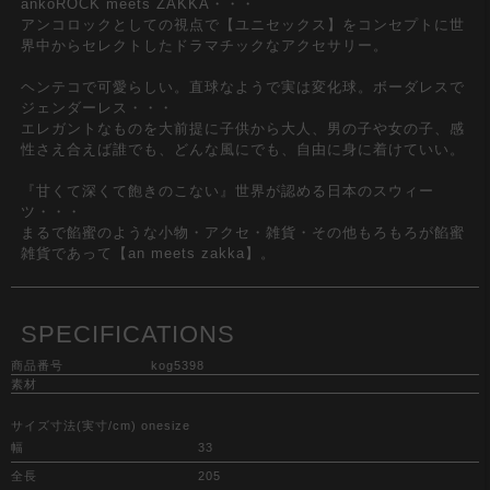
ankoROCK meets ZAKKA・・・
アンコロックとしての視点で【ユニセックス】をコンセプトに世
界中からセレクトしたドラマチックなアクセサリー。
ヘンテコで可愛らしい。直球なようで実は変化球。ボーダレスで
ジェンダーレス・・・
エレガントなものを大前提に子供から大人、男の子や女の子、感
性さえ合えば誰でも、どんな風にでも、自由に身に着けていい。
『甘くて深くて飽きのこない』世界が認める日本のスウィー
ツ・・・
まるで餡蜜のような小物・アクセ・雑貨・その他もろもろが餡蜜
雑貨であって【an meets zakka】。
SPECIFICATIONS
商品番号
kog5398
素材
サイズ寸法(実寸/cm) onesize
幅
33
全長
205