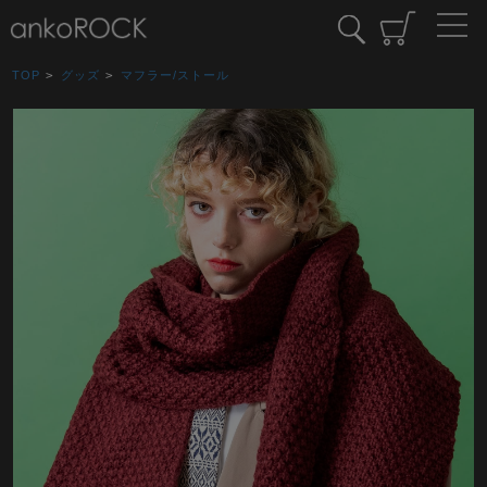
TOP
>
グッズ
>
マフラー/ストール