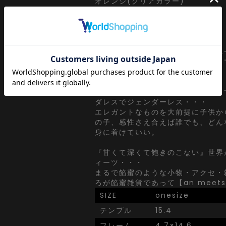
オレンジ(クリアカラー)
【an meets zakka】
ankoROCK meets ZAKKA・・・
アンコロックとしての視点で【ユニ
プトに世界中からセレクトしたドラ
リー。
ヘンテコで可愛らしい。直球なよう
ダレスでジェンダーレス・・・
エレガントなものを大前提に子供か
の子、感性さえ合えば誰でも、どん
身に着けていい。
『甘くて深くて飽きのこない』世界
ィーツ・・・
まるで餡蜜のような小物・アクセ・
ろが餡蜜雑貨であって【an meets 
SIZE
onesize
テンプル
15.4
フレーム
4.7×14.6