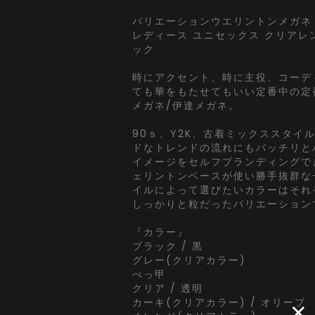
バリエーションウエリントンメガネ 
レディース ユニセックス クリアレ
ック
時にアクセント、時に主役、コーデ
ても華をもたせてもいい定番中の定
メガネ/伊達メガネ。
90ｓ、Y2K、古着ミックススタイ
ドなトレンドの流れにもバッチリと
イメージをセルフブランディングで
ェリントンベースが使い勝手抜群な
イルによって選びたいカラーはそれ
しっかりと粒だったバリエーション
『カラー』
ブラック / 黒
グレー(クリアカラー)
べっ甲
クリア / 透明
カーキ(クリアカラー) / オリーブ