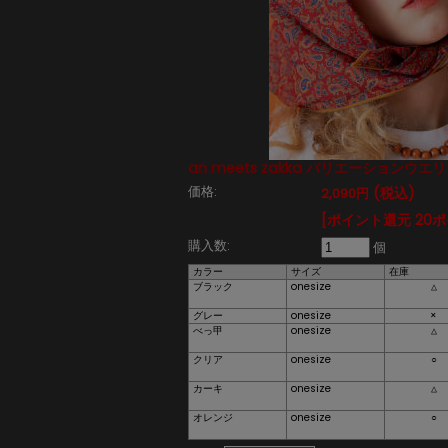
an meets zakka バリエーションウ
価格:
(税込)
2,090円
[ポイント還元 20
購入数:
個
カラー
サイズ
在庫
ブラック
onesize
△
グレー
onesize
×
べっ甲
onesize
△
クリア
onesize
○
カーキ
onesize
△
オレンジ
onesize
○