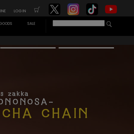
INE
LOG IN
GOODS
SALE