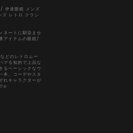
/ 伊達眼鏡 メンズ
ンズ レトロ クラシ
ィネートに馴染ませ
番アイテムの眼鏡/
ルなどのレトロムー
ハマる知的で上品な
きるベーシックなウ
一本。コーデやスタ
ぞれキャラクターが
で◎