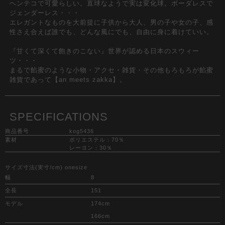
ヘンテコで可愛らしい。直球なようで実は変化球。ボーダレスで
ジェンダーレス・・・
エレガントなものを大前提に子供から大人、男の子や女の子、感
性さえ合えば誰でも、どんな風にでも、自由に身に着けていい。
『甘くて深くて飽きのこない』世界が認める日本のスウィー
ツ・・・
まるで餡蜜のような小物・アクセ・雑貨・その他もろもろが餡蜜
雑貨であって【an meets zakka】。
SPECIFICATIONS
商品番号
kog5436
素材
ポリエステル：70％
レーヨン：30％
サイズ寸法(実寸/cm) onesize
幅
8
全長
151
モデル
174cm
166cm