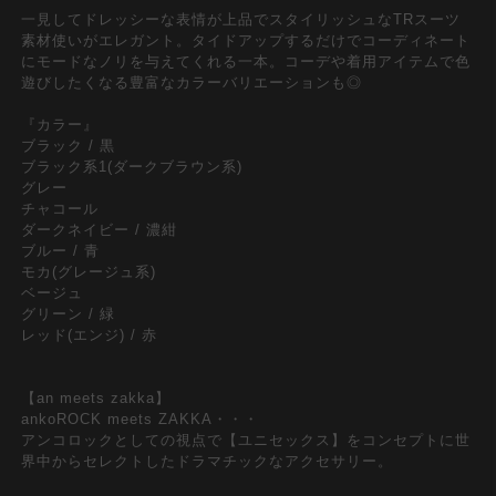
一見してドレッシーな表情が上品でスタイリッシュなTRスーツ
素材使いがエレガント。タイドアップするだけでコーディネート
にモードなノリを与えてくれる一本。コーデや着用アイテムで色
遊びしたくなる豊富なカラーバリエーションも◎
『カラー』
ブラック / 黒
ブラック系1(ダークブラウン系)
グレー
チャコール
ダークネイビー / 濃紺
ブルー / 青
モカ(グレージュ系)
ベージュ
グリーン / 緑
レッド(エンジ) / 赤
【an meets zakka】
ankoROCK meets ZAKKA・・・
アンコロックとしての視点で【ユニセックス】をコンセプトに世
界中からセレクトしたドラマチックなアクセサリー。