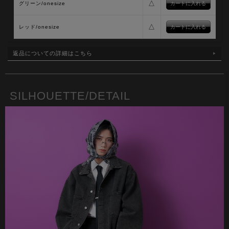
△
グリーン/onesize
△
レッド/onesize
返品についての詳細はこちら
SILHOUETTE/DETAIL