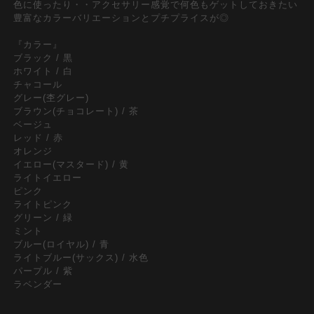
色に使ったり・・アクセサリー感覚で何色もゲットしておきたい
豊富なカラーバリエーションとプチプライスが◎
『カラー』
ブラック / 黒
ホワイト / 白
チャコール
グレー(杢グレー)
ブラウン(チョコレート) / 茶
ベージュ
レッド / 赤
オレンジ
イエロー(マスタード) / 黄
ライトイエロー
ピンク
ライトピンク
グリーン / 緑
ミント
ブルー(ロイヤル) / 青
ライトブルー(サックス) / 水色
パープル / 紫
ラベンダー