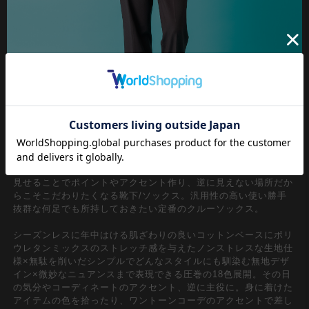
見せることでポイントやアクセント作り、逆に見えない場所だか
らこそこだわりたくなる靴下/ソックス。汎用性の高い使い勝手
抜群な何足でも所持しておきたい定番のクルーソックス。
シーズンレスに年中はける肌ざわりの良いコットンベースにポリ
ウレタンミックスのストレッチ感を与えたノンストレスな生地仕
様×無駄を削いだシンプルでどんなスタイルにも馴染む無地デザ
イン×微妙なニュアンスまで表現できる圧巻の18色展開。その日
の気分やコーディネートのアクセント、逆に主役に。身に着けた
アイテムの色を拾ったり、ワントーンコーデのアクセントで差し