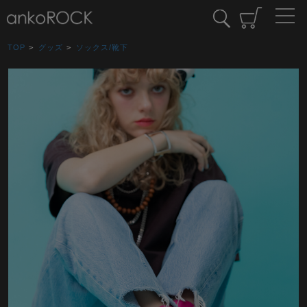
TOP
>
グッズ
>
ソックス/靴下