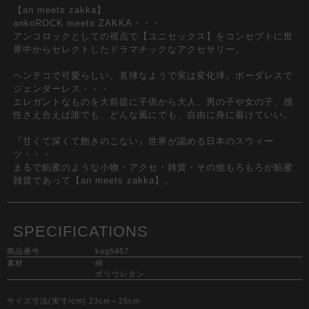
【an meets zakka】
ankoROCK meets ZAKKA・・・
アンコロックとしての視点で【ユニセックス】をコンセプトに世
界中からセレクトしたドラマチックなアクセサリー。
ヘンテコで可愛らしい。直球なようで実は変化球。ボーダレスで
ジェンダーレス・・・
エレガントなものを大前提に子供から大人、男の子や女の子、感
性さえ合えば誰でも、どんな風にでも、自由に身に着けていい。
『甘くて深くて飽きのこない』世界が認める日本のスウィー
ツ・・・
まるで餡蜜のような小物・アクセ・雑貨・その他もろもろが餡蜜
雑貨であって【an meets zakka】。
SPECIFICATIONS
商品番号
kog5457
素材
綿
ポリウレタン
サイズ寸法(実寸/cm) 23cm～25cm