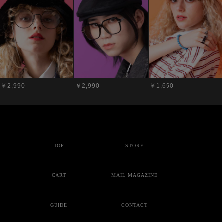
￥2,990
￥2,990
￥1,650
TOP
STORE
CART
MAIL MAGAZINE
GUIDE
CONTACT