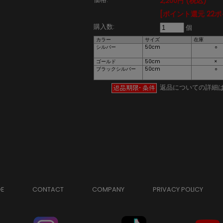
(税込)
2,200円
[ポイント還元 22
購入数:
個
カラー
サイズ
在庫
シルバー
50cm
○
ゴールド
50cm
×
ブラックシルバー
50cm
○
返品についての詳細
DE
CONTACT
COMPANY
PRIVACY POLICY