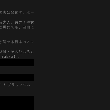
で実は変化球。ボー
ら大人、男の子や女
な風にでも、自由に
が認める日本のスウ
雑貨・その他もろも
zakka】。
ド / ブラックシル