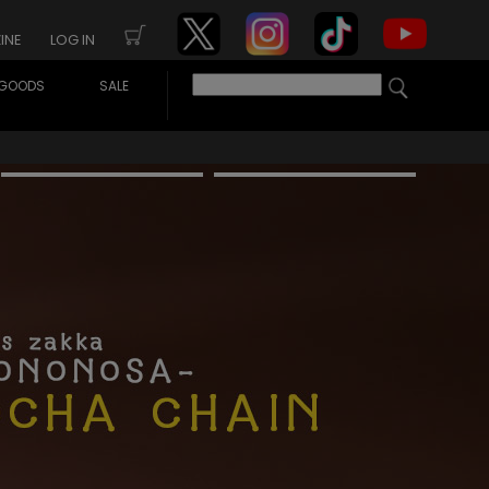
INE
LOG IN
GOODS
SALE