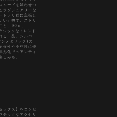
ロムードを漂わせつ
るラグジュアリーな
ートノリ程に主張し
いい』幅で、ストリ
こと、90ｓ、
クラシックなトレンド
れる一品。シルバ
ガンメタリック)の
耐候性や不朽性に優
年劣化でのアンティ
楽しみも。
セックス】をコンセ
マチックなアクセサ