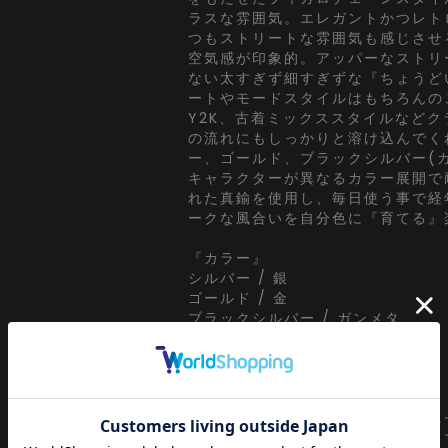
ラスな雰囲気。エレガントかつレト
つもストリートな雰囲気も感じさせ
空気感が印象的。アッパーなストリ
ない太すぎず細すぎずな『ちょうど
ートやモードスタイルはもちろんの
Y2K、古着ミックススタイルなど
の流れにもしっかりと溶け込んでく
ー、ゴールド、ブラックシルバー(
キャラクターが異なるカラー展開で
れた真鍮を使用し、毎日使う事で経
ークな風合いを自分色に『育てる』
『カラー』
シルバー / 銀
ゴールド / 金
ブラックシルバー / ガンメタ
【an meets zakka】
ankoROCK meets ZAKKA・・・
アンコロックとしての視点で【ユニ
プトに世界中からセレクトしたドラ