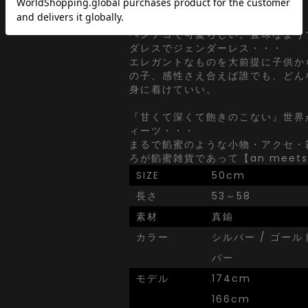
リー。
ヘンテコで可愛らしい。直球なよう
ダレスでジェンダーレス・・・
エレガントなものを大前提に子供か
の子、感性さえ合えば誰でも、どん
身に着けていい。
『甘くて深くて飽きのこない』世界
ィーツ・・・
まるで餡蜜のような小物・アクセ・
ろが餡蜜雑貨であって【an meets 
SIZE
50cm
長さ
53～58
素材
真鍮
カラー
シルバー / ゴール
バー
モデル
174cm
166cm