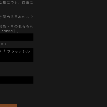
な風にでも、自由に
が認める日本のスウ
雑貨・その他もろも
zakka】。
800
ド / ブラックシル