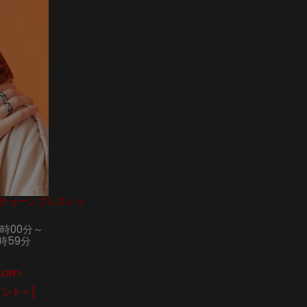
タルチェーンブレスレッ
0時00分～
1時59分
OFF>
イント～]