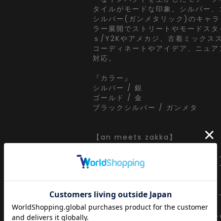
タイルがモードな印象。シルバー、
シルバー(ガンメタリック)のキャ
ラー展開でストリートやモードスタ
ｓ/Y2Kやアメカジ、古着ミックス
コーディネートやアイデア、ニュア
対応。
『カラー』
シルバー / 銀
ゴールド / 金
ブラックシルバー / ガンメタ
【an meets zakka】
ankoROCK meets ZAKKA・・・
アンコロックとしての視点で【ユニ
プトに世界中からセレクトしたドラ
リー。
ヘンテコで可愛らしい。直球なよう
ダレスでジェンダーレス・・・
エレガントなものを大前提に子供か