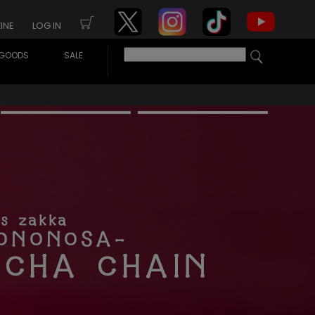
INE
LOG IN
GOODS
SALE