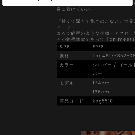
の子、感性さえ合えば誰でも、どん
身に着けていい。
『甘くて深くて飽きのこない』世界
ィーツ・・・
まるで餡蜜のような小物・アクセ・
ろが餡蜜雑貨であって【an meets 
SIZE
FREE
素材
kog4617-852-0
カラー
シルバー / ゴール
バー
モデル
174cm
166cm
商品コード
kog5510