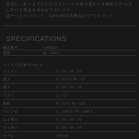
定点に、あくまでただただトレンドの移り変わりを眺めながらぼ
んやりと視点を合わせてセレクト。
ぼーっとインプット、[ankoROCK視点]でアウトプット。
SPECIFICATIONS
商品番号
seb0167
素材
綿：100％
サイズ寸法(実寸/cm) S
ウエスト
S：76 / M：83
股上
S：32.5 / M：33
股下
S：74 / M：76
ワタリ
ヒップ
裾幅
S：114 / M：122
パンツ丈
S：104.5 / M：106.5
もも周り
S：71 / M：76
すそ周り
S：50 / M：54
モデル
174cm