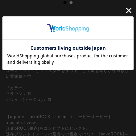
クラシカルかつオーセンティックな定番アイテムの５ポケコット
ンパンツ。しっかりとした厚みのある生地感×ボリューミーなワ
イドシルエットに飾り気の無いシンプルギミックの無骨なイメー
ジで90年代ノリのリバイバル、古着ミックススタイルやY2Kスタ
イルの流れ的にもバッチリなクラシックニュアンスがメンズレデ
ィース問わずユニセックスでおさえておきたい一本。
躍動感溢れるリアルタッチかつレトロな空気感を感じさせるレオ
パード柄のプリントデザインがインパクト。ウォッシュを施して
ユーズドライクなフィルターをかけることで棘を感じさせ過ぎな
い雰囲気も◎
『カラー』
ブラウン / 茶
ホワイト(ベージュ) / 白
【a.p.o.v. -ankoROCK's select- / エーピーオービー】
a point of view...
[ankoROCK視点]をコンセプトにセレクト。
既存ブランドイメージの延長での視点ではなく、[ankoROCK]を