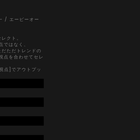
ect- / エーピーオー
にセレクト。
点ではなく、
でただただトレンドの
視点を合わせてセレ
K視点]でアウトプッ