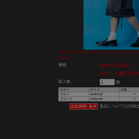
a.p.o.v. スーパーワイドスラントポケ
パンツ
価格:
(税込)
13,990円
[ポイント還元 139
購入数:
個
カラー
サイズ
在庫
ブルー
onesize
×
ブラック
onesize
×
返品についての詳細