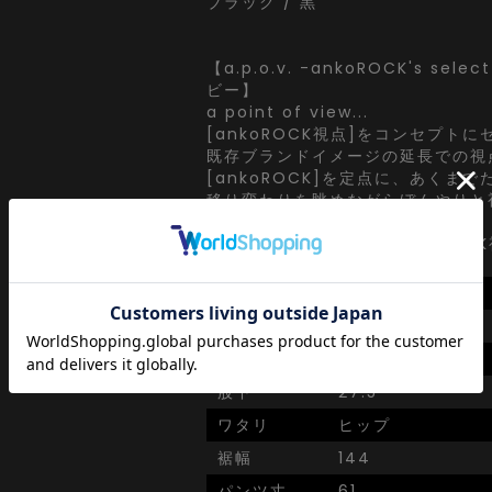
ブラック / 黒
【a.p.o.v. -ankoROCK's sel
ビー】
a point of view...
[ankoROCK視点]をコンセプト
既存ブランドイメージの延長での視
[ankoROCK]を定点に、あくま
移り変わりを眺めながらぼんやりと
クト。
ぼーっとインプット、[ankoROC
ト。
SIZE
onesize
ウエスト
54～
股上
41
股下
27.5
ワタリ
ヒップ
裾幅
144
パンツ丈
61