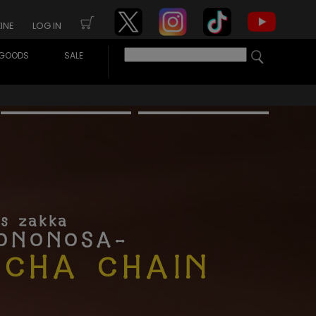
INE
LOG IN
GOODS
SALE