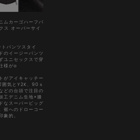
ニムカーゴハーフパ
ックス オーバーサイ
ートパンツスタイ
ドのイージーパンツ
ずユニセックスで穿
仕様が◎
トがアイキャッチー
囲気とY2K、90ｓ
などの台頭で注目の
加工デニム生地×膝
ドなスーパービッグ
。裾へのドローコー
印象的。