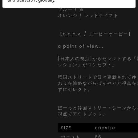
アッシュグレー
ブルー / 青
オレンジ / レッドテイスト
【a.p.o.v. / エーピーオービー】
a point of view...
[日本人の視点]からセレクトする
ッション』がコンセプト。
韓国ストリートで日々更新されてゆ
わりを眺めながらぼんやりと視点を
ずにセレクト。
ぼーっと韓国ストリートシーンから
視点でアウトプット。
SIZE
onesize
ウエスト
66