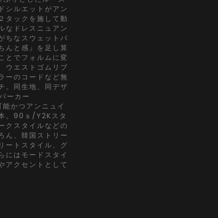
ドシルエットがアン
２タックを施して動
ルなドレスニュアン
がちなスウェットパ
ちんと感』を足し算
ことでフォルムに変
、ウエストゴムリブ
ラーのコードなど無
チ。同生地、同デザ
丈パーカー
用可能かつアンニュイ
。90ｓ/Y2Kスタ
ークスタイルなどの
ろん、韓国ストリー
リートスタイル、グ
らにはモードスタイ
やアクセントとして