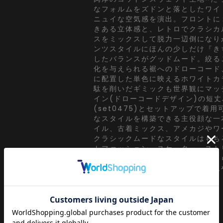
なフォルムをズドンと落としたワイ
ニュイな空気感を演出。フロントに
きある立体感と、レトロでクラシカ
スをミックスして脱力一辺倒になり
ンツスタイルにほんの少しだけ『き
したバランスがグッドムード。絞る
化を与えられる裾へのドローコード
に配置した単色に映えるホワイトカ
駄を削いだギミックも世界観にマッ
イン(ドローコードデザイン)の短
(set0475)とセットアップで着
なスタイルを構築できる主役顔な一本
イル、古着ミックス、アメカジやワ
クラシックムードなスタイルはもち
トファッション、スケーター、スト
ランジといったカジュアル全般、さ
ルやキレイメなどのハズシアイテム
も◎
『カラー』
ブラック / 黒
グレー / 灰色