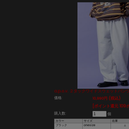
a.p.o.v. ２タックワイドスウェットパン
価格:
(税込)
10,990円
[ポイント還元 109
購入数:
個
カラー
サイズ
在庫
ブラック
onesize
△