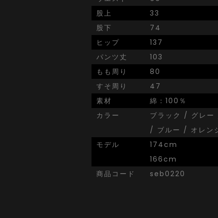
股上
33
股下
74
ヒップ
137
パンツ丈
103
もも周り
80
すそ周り
47
素材
綿：100％
カラー
ブラック / グレー
/ ブルー / オレン
モデル
174cm
166cm
商品コード
seb0220