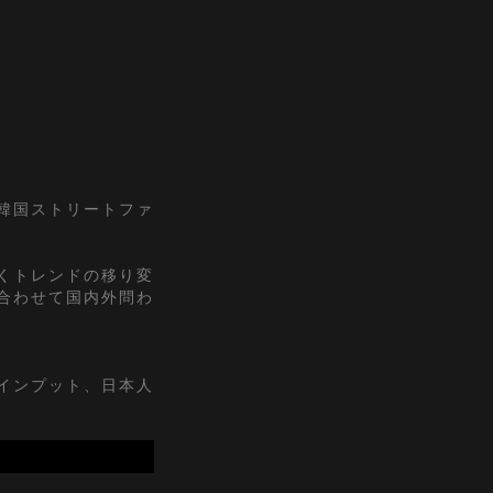
『韓国ストリートファ
くトレンドの移り変
合わせて国内外問わ
インプット、日本人