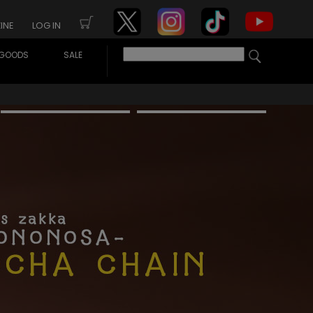
INE
LOG IN
GOODS
SALE