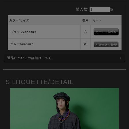
購入数:
個
カラー/サイズ
在庫
カート
△
ブラック/onesize
×
グレー/onesize
入荷連絡を希望
返品についての詳細はこちら
SILHOUETTE/DETAIL