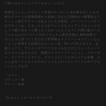
で穿けるストレスフリーなギミックも◎
肉厚なコットンスウェット生地×ガシガシと糸が剥き出しになる
程のダメージを前後両面かつ全体に与えた圧倒的かつ衝撃的なク
ラッシュ加工デザインがあまりにも主役顔。スーパーインパクト
なデザインは、２タックを入れてレトロなニュアンスをミックス
しつつ裾に向かって柔らかく広がったようなフレア調の超ルーズ
フォルム(ドローコード付きでフォルム変化可能)と相性抜群で、
ボトムスに持ってくるだけで世界観をストリート＆グランジなム
ードへと昇華する説得力をもった一本。90ｓ/Y2Kスタイル、古
着ミックス、アメカジやワークスタイルなどのクラシックムード
なスタイルはもちろん、韓国ストリートファッション、スケータ
ー、ストリートスタイル、グランジといったカジュアル全般、さ
らにはモードスタイルやキレイメなどのハズシアイテムやアクセ
ントとしても◎
『カラー』
ブラック / 黒
グレー / 灰色
【a.p.o.v. / エーピーオービー】