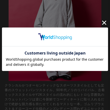
クラシカルかつオーセンティックなスポーツスタイルとしても定
番のスウェットパンツスタイル。90年代ノリのリバイバル、古着
ミックススタイルやY2Kスタイルの流れ的にもレトロな雰囲気の
スウェットパンツは逆に今新鮮でコーディネートに取り入れるだ
けで絶妙な脱力感を持たせてくれるマストな一本。ゴムリブウエ
スト＆ドローコード仕様のメンズレディース問わずユニセックス