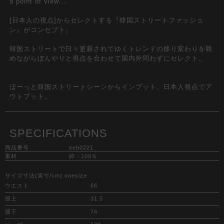
a point of view...
[日本人の視点]からセレクトする『韓国ストリートファッショ
ン』がコンセプト。
韓国ストリートで日々更新されてゆくトレンドの移り変わりを眺
めながらぼんやりと視点を合わせて国内外問わずにセレクト。
ぼーっと韓国ストリートシーンからインプット、日本人視点でア
ウトプット。
SPECIFICATIONS
商品番号
seb0221
素材
綿：100％
サイズ寸法(実寸/cm) onesize
ウエスト
66
股上
31.5
股下
76