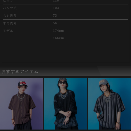
ヒップ
128
パンツ丈
103
もも周り
73
すそ周り
56
モデル
174cm
166cm
おすすめアイテム