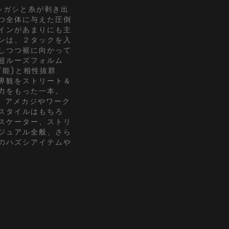
シガシと糸が剥き出
つ全体に与えた圧倒
インがあまりにも主
ンは、２タックを入
しつつ裾に向かって
超ルーズフォルム
可能)と相性抜群
界観をストリート＆
力をもった一本。
ス、アメカジやワーク
スタイルはもちろ
スケーター、ストリ
ジュアル全般、さら
のハズシアイテムや