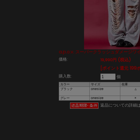
a.p.o.v. スーパークラッシュダメージ
価格:
(税込)
19,990円
[ポイント還元 199
購入数:
個
カラー
サイズ
在庫
ブラック
onesize
△
グレー
onesize
×
返品についての詳細