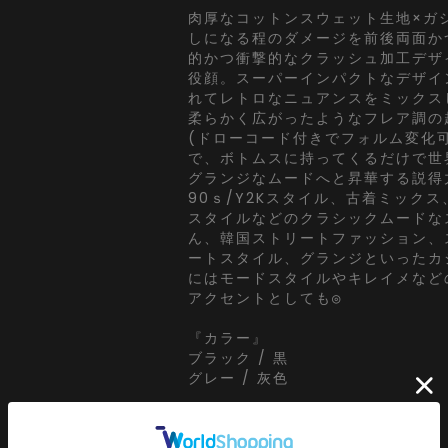
肉厚なコットンスウェット生地×ガ
しになる程のダメージを前後両面か
的かつ衝撃的なクラッシュ加工デザ
役顔。スーパーインパクトなデザイ
れてレトロなニュアンスをミックス
柔らかく広がったようなフレア調の
(ドローコード付きでフォルム変化
で、ボトムスに持ってくるだけで世
グランジなムードへと昇華する説得
90ｓ/Y2Kスタイル、古着ミック
スタイルなどのクラシックムードな
ん、韓国ストリートファッション、
ートスタイル、グランジといったカ
にはモードスタイルやキレイメなど
アクセントとしても◎
『カラー』
ブラック / 黒
グレー / 灰色
【a.p.o.v. / エーピーオービー】