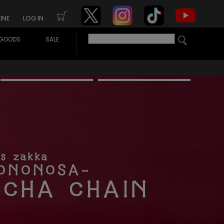
INE
LOG IN
GOODS
SALE