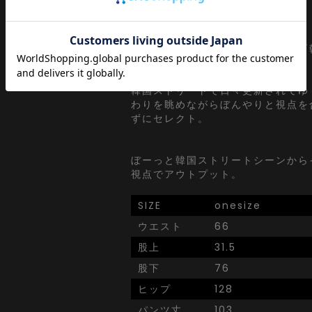
a point of view...
[日本人の視点]からセレクトする
ッション』がコンセプト。
韓国ストリートで日々更新されてゆ
わりを眺めながらぼんやりと視点を
ずにセレクト。
ぼーっと韓国ストリートシーンから
視点でアウトプット。
SIZE
onesize
ウエスト
66
股上
31.5
股下
76
ヒップ
128
パンツ丈
103