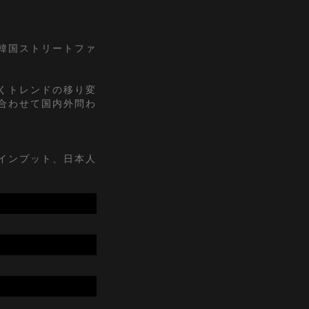
『韓国ストリートファ
くトレンドの移り変
合わせて国内外問わ
インプット、日本人