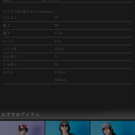
サイズ寸法(実寸/cm) onesize
ウエスト
79
股上
36
股下
77.5
ヒップ
114
パンツ丈
110.5
もも周り
71
すそ周り
50
モデル
174cm
166cm
おすすめアイテム