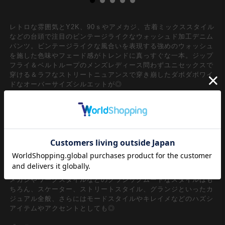
レトロな雰囲気とY2K、90ｓやアメカジ、古着ミックススタイル
などの台頭で注目のビンテージライクなウォッシュド加工デニム
パンツ。ビンテージライクな風合いを表現する強めのウォッシュ
を施した色味やフェード感がトレンドに真っすぐな一本。ジップ
フライ＆ベルトループのメンズレディース問わずユニセックスで
穿ける＆ラフなストリートニュアンスで穿き崩したダボダボワイ
ドなオーバーサイズシルエットが◎
アンティークな古着の趣を感じさせるウォッシュドコットンデニ
ム×立体裁断でのテクニカルな超極太ワイドシルエットがインパ
クト溢れるスタイルをベースに、クラッシュ＆ダメージで糸を剥
き出しにしたインパクトフルな加工でグランジな雰囲気の退廃的
なデザインへとブラッシュアップ。立体裁断のラインに合わせて
踊るようにカーブするクラッシュフェイスが躍動感あふれる主役
顔な一本。韓国ストリートファッションの『今』を映し出すよう
なデザインスタイルは、90ｓ/Y2Kスタイル、古着ミックス、ア
メカジやワークスタイルなどのクラシックムードなスタイルはも
ちろん、スケーター、ストリートスタイル、グランジといったカ
ジュアル全般、さらにはモードスタイルやキレイメなどのハズシ
アイテムやアクセントとしても◎