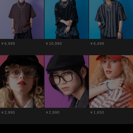
￥6,999
￥10,990
￥6,499
￥2,990
￥2,990
￥1,650