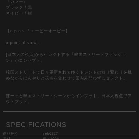
『カラー』
ブラック / 黒
ネイビー / 紺
【a.p.o.v. / エーピーオービー】
a point of view...
[日本人の視点]からセレクトする『韓国ストリートファッショ
ン』がコンセプト。
韓国ストリートで日々更新されてゆくトレンドの移り変わりを眺
めながらぼんやりと視点を合わせて国内外問わずにセレクト。
ぼーっと韓国ストリートシーンからインプット、日本人視点でア
ウトプット。
SPECIFICATIONS
商品番号
seb0227
素材
綿：100％