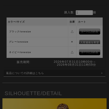
購入数:
個
カラー/サイズ
在庫
カート
△
ブラック/onesize
×
グレー/onesize
入荷連絡を希望
△
ネイビー/onesize
2026年07月31日10時00分～
販売期間:
2026年08月31日11時59分
返品についての詳細はこちら
SILHOUETTE/DETAIL