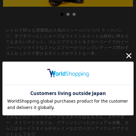
レトロで90ｓな雰囲気が人気のジャージパンツ/トラックパン
ツ。ダブダブっとしたルーズなワイドシルエットは絶対に押さえ
ておきたいポイント。ゴムリブウエスト＆ドローコードでのイー
ジーパンツライクなストレスフリーかつメンズレディース問わず
ユニセックスで穿けるギミックがマストな一本。
カジュアルなスポーツニュアンスに上品なクラシックムードをミ
ックスするタイトピッチのピンストライプ柄のポリジャージー×
ストリートライクなマークデザインをフェルト刺繍ワッペンに落
とし込んでワンポイントで取り入れたストリート＆モードなスタ
イルがグッドムード。刺繍カラーに合わせてサイドに２本ライン
を引いたレトロながらどこか無機質なモードニュアンスをしっか
りとキープしたアクセントも好ポイントな主役の一本。韓国スト
リートファッションの『今』を映し出すようなデザインスタイル
は、90ｓ/Y2Kスタイル、古着ミックス、アメカジやワークスタ
イルなどのクラシックムードなスタイルはもちろん、スケータ
ー、ストリートスタイル、グランジといったカジュアル全般、さ
らにはモードスタイルやキレイメなどのハズシアイテムやアクセ
ントとしても◎