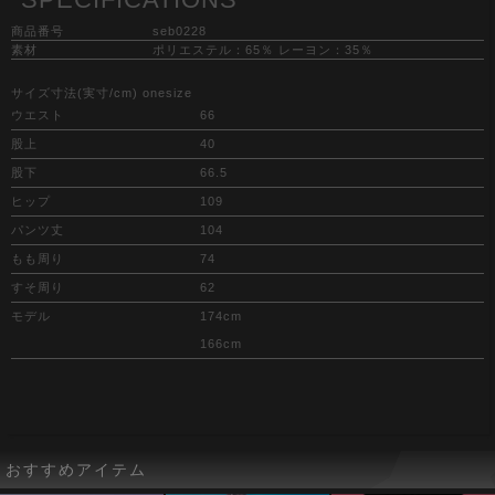
商品番号
seb0228
素材
ポリエステル：65％ レーヨン：35％
サイズ寸法(実寸/cm) onesize
ウエスト
66
股上
40
股下
66.5
ヒップ
109
パンツ丈
104
もも周り
74
すそ周り
62
モデル
174cm
166cm
おすすめアイテム