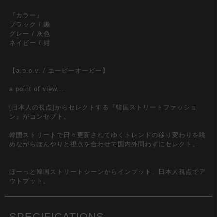
『カラー』
ブラック / 黒
グレー / 灰色
ネイビー / 紺
【a.p.o.v. / エーピーオービー】
a point of view...
[日本人の視点]からセレクトする『韓国ストリートファッショ
ン』がコンセプト。
韓国ストリートで日々更新されてゆくトレンドの移り変わりを眺
めながらぼんやりと視点を合わせて国内外問わずにセレクト。
ぼーっと韓国ストリートシーンからインプット、日本人視点でア
ウトプット。
SPECIFICATIONS