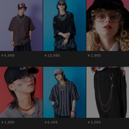
￥6,999
￥10,990
￥2,990
￥1,990
￥6,499
￥3,080