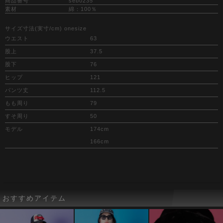
商品番号
seb0235
素材
綿：100％
サイズ寸法(実寸/cm) onesize
ウエスト
63
股上
37.5
股下
76
ヒップ
121
パンツ丈
112.5
もも周り
79
すそ周り
50
モデル
174cm
166cm
おすすめアイテム