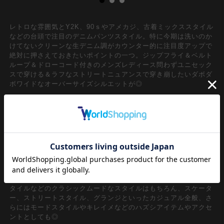
レトロな雰囲気とY2K、90ｓやアメカジ、古着ミックススタイル
などの台頭で注目のデニムパンツスタイル。特に今期は洗いのか
けてないクリーンな生デニム調がカウンター的に注目度アップで
絶対に押さえておきたいポイントの一つ。ジップフライ＆ベルト
ループ＆ドローコード付きのメンズレディース問わずユニセック
スで穿ける＆ラフなストリートニュアンスで穿き崩したいダボダ
ボワイドなオーバーサイズシルエットが◎
９０ｓムード爆発の腰履きを彷彿させるダブルウエスト＆あえて
チェック柄のパンツを見せたようなフェイクレイヤードスタイル
がアイキャッチー。今期盛り上がりを見せる短丈トップスやアウ
ターの下から覗かせるパンツのノスタルジックなムードの90年代
スタイルをコレ一本で完結できる主役顔な一本。ズドンと落とし
たような極太ワイドフォルムは裾に配置したドローコードでバル
ーンライクにも変形可能な細部のギミックも好ポイント。韓国ス
トリートファッションの『今』を映し出すようなデザインスタイ
ルは、90ｓ/Y2Kスタイル、古着ミックス、アメカジやワークス
タイルなどのクラシックムードなスタイルはもちろん、スケータ
ー、ストリートスタイル、グランジといったカジュアル全般、さ
らにはモードスタイルやキレイメなどのハズシアイテムやアクセ
ントとしても◎