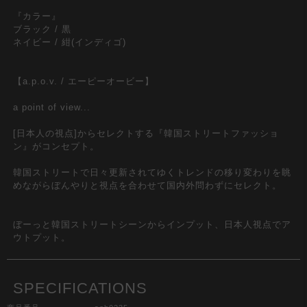
『カラー』
ブラック / 黒
ネイビー / 紺(インディゴ)
【a.p.o.v. / エーピーオービー】
a point of view...
[日本人の視点]からセレクトする『韓国ストリートファッショ
ン』がコンセプト。
韓国ストリートで日々更新されてゆくトレンドの移り変わりを眺
めながらぼんやりと視点を合わせて国内外問わずにセレクト。
ぼーっと韓国ストリートシーンからインプット、日本人視点でア
ウトプット。
SPECIFICATIONS