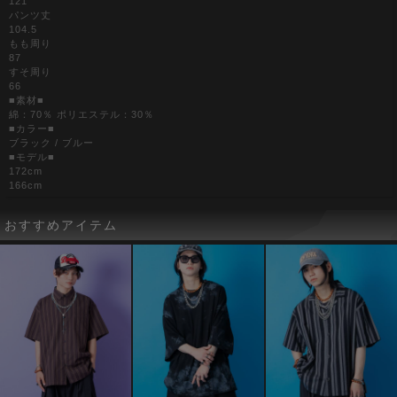
121
パンツ丈
104.5
もも周り
87
すそ周り
66
■素材■
綿：70％ ポリエステル：30％
■カラー■
ブラック / ブルー
■モデル■
172cm
166cm
おすすめアイテム