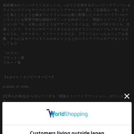
超絶極太のインパクトシルエット×しっかりと主張するナンバリングワッペン＆
アメカジライクなマークロゴプリントデザインが一見して主役顔な一本。ズド
ンと落としたような極太ワイドフォルムは裾に配置したドローコードでバルー
ンライクにも変形可能な細部のギミックも好ポイント。韓国ストリートファッ
ションの『今』を映し出すようなデザインスタイルは、90ｓ/Y2Kスタイル、古
着ミックス、アメカジやワークスタイルなどのクラシックムードなスタイルは
もちろん、スケーター、ストリートスタイル、グランジといったカジュアル全
般、さらにはモードスタイルやキレイメなどのハズシアイテムやアクセントと
しても◎
『カラー』
ブラック / 黒
ブルー / 青
【a.p.o.v. / エーピーオービー】
a point of view...
[日本人の視点]からセレクトする『韓国ストリートファッション』がコンセプ
ト。
韓国ストリートで日々更新されてゆくトレンドの移り変わりを眺めながらぼん
やりと視点を合わせて国内外問わずにセレクト。
ぼーっと韓国ストリートシーンからインプット、日本人視点でアウトプット。