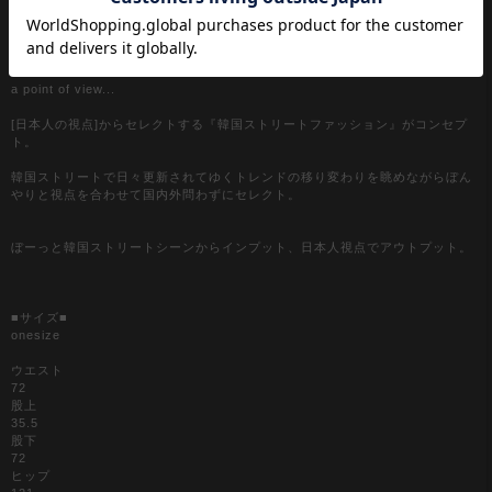
【a.p.o.v. / エーピーオービー】
a point of view...
[日本人の視点]からセレクトする『韓国ストリートファッション』がコンセプ
ト。
韓国ストリートで日々更新されてゆくトレンドの移り変わりを眺めながらぼん
やりと視点を合わせて国内外問わずにセレクト。
ぼーっと韓国ストリートシーンからインプット、日本人視点でアウトプット。
■サイズ■
onesize
ウエスト
72
股上
35.5
股下
72
ヒップ