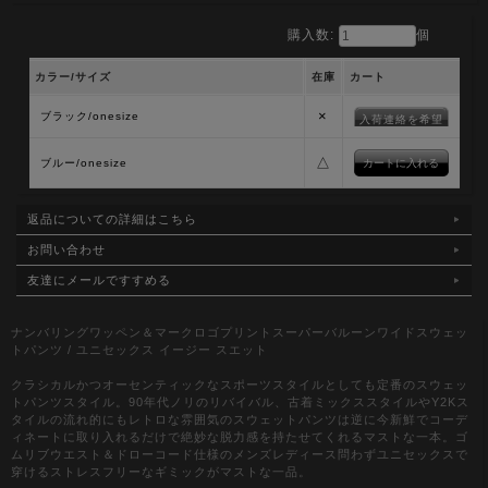
購入数:
個
カラー/サイズ
在庫
カート
×
ブラック/onesize
入荷連絡を希望
△
ブルー/onesize
返品についての詳細はこちら
お問い合わせ
友達にメールですすめる
ナンバリングワッペン＆マークロゴプリントスーパーバルーンワイドスウェッ
トパンツ / ユニセックス イージー スエット
クラシカルかつオーセンティックなスポーツスタイルとしても定番のスウェッ
トパンツスタイル。90年代ノリのリバイバル、古着ミックススタイルやY2Kス
タイルの流れ的にもレトロな雰囲気のスウェットパンツは逆に今新鮮でコーデ
ィネートに取り入れるだけで絶妙な脱力感を持たせてくれるマストな一本。ゴ
ムリブウエスト＆ドローコード仕様のメンズレディース問わずユニセックスで
穿けるストレスフリーなギミックがマストな一品。