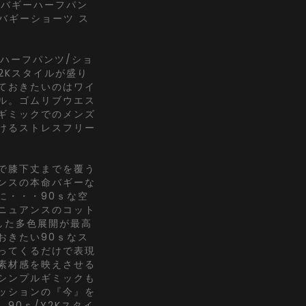
ットバギーハーフパン
 バギーショーツ ス
ハーフパンツ/ショ
2Kスタイルが盛り
ておきたいのはワイ
ル。ゴムリブウエス
ギミックでのメンズ
けるストレスフリー
で膝下丈までを覆う
ンスの本命バギーな
に・・・90ｓな空
ニュアンスのコット
した多色展開が最高
おきたい90ｓなス
ってくるだけで表現
素材感を映えさせる
シンプルギミックも
ッションの『今』を
90ｓ/Y2Kスタイ