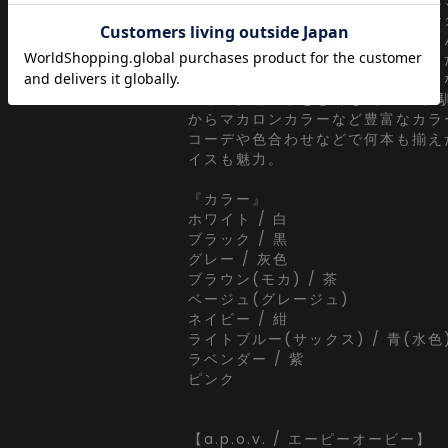
ル、古着ミックス、アメカジやワー
ラシックムードなスタイルはもちろ
トリートスタイル、グランジといっ
さらにはモードスタイルやキレイメ
ムやアクセントとしても◎。コーデ
からマカロンカラーなど豊富なカラ
コーデや色合わせなどで何本も揃え
イスも魅力。
『カラー』
ホワイト / 白
ブラック / 黒
グレー / 灰色
ブラウン(モカ) / 茶
ベージュ(グレージュ)
ネイビー / 紺
ライトブルー(サックス) / 青(水色
ラベンダー / 紫
ピンク
【a.p.o.v. / エーピーオービー】