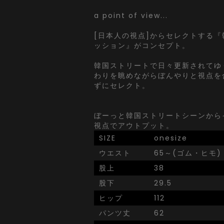
a point of view...
[日本人の視点]からセレクトする
ッション』がコンセプト。
韓国ストリートで日々更新されてゆ
わりを眺めながらぼんやりと視点を
ずにセレクト。
ぼーっと韓国ストリートシーンから
視点でアウトプット。
SIZE
onesize
ウエスト
65～(ゴム・ヒモ)
股上
38
股下
29.5
ヒップ
112
パンツ丈
62