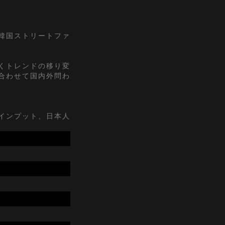
『韓国ストリートファ
くトレンドの移り変
合わせて国内外問わ
インプット、日本人