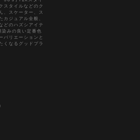
クスタイルなどのク
ん、スケーター、ス
たカジュアル全般、
などのハズシアイテ
馴染みの良い定番色
ーバリエーションと
たくなるグッドプラ
)