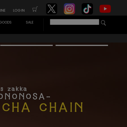
INE
LOG IN
GOODS
SALE