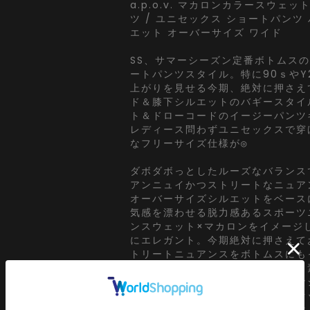
a.p.o.v. マカロンカラースウェ
ツ / ユニセックス ショートパンツ
エット オーバーサイズ ワイド
SS、サマーシーズン定番ボトムスの
ートパンツスタイル。特に90ｓやY
上がりを見せる今期、絶対に押さえ
ド＆膝下シルエットのバギースタイ
ト＆ドローコードのイージーパンツ
レディース問わずユニセックスで穿
なフリーサイズ仕様が◎
ダボダボっとしたルーズなバランス
アンニュイかつストリートなニュア
オーバーサイズシルエットをベース
気感を漂わせる脱力感あるスポーツ
ンスウェット×マカロンをイメージ
にエレガント。今期絶対に押さえて
トリートニュアンスをボトムスにも
できるシルエットワーク＆色使いと
無駄の一切を削ぎ落したミニマルな
重要ポイント。韓国ストリートファ
映し出すようなデザインスタイルは、