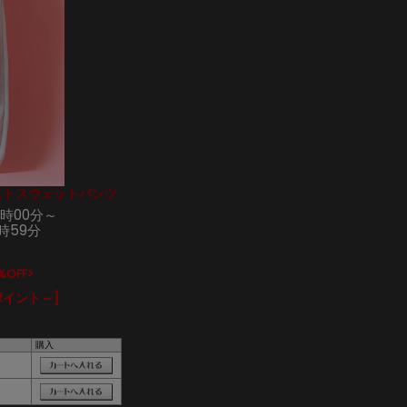
エストスウェットパンツ
0時00分～
1時59分
%OFF>
ポイント～]
購入