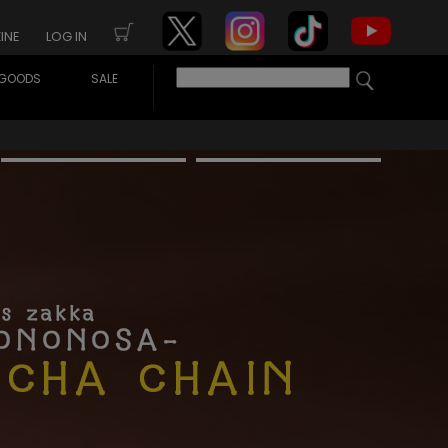
INE
LOG IN
GOODS
SALE