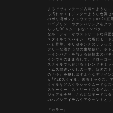
まるでヴィンテージ古着のようなニ
る汚れやエイジングのような色褪せ
のポリ混ポンチスウェット×Y2K直
ロゴプリントやナンバリングをクラ
らった90ｓムードなインパクト・
なルーディーかつストリートな雰囲
スタイルでスパイシーな現代モード
へと昇華。ポリ混ポンチのサラっと
フリーな履き心地の生地使い、ボト
ーインパクトを与える超極太のバギ
インでそのまま流して、ドローコー
スタイルでも穿けるトレンドギミッ
トムス間違いなしの一本。韓国スト
の『今』を映し出すようなデザイン
ｓ/Y2Kスタイル、古着ミックス、
タイルなどのクラシックムードなス
スケーター、ストリートスタイル、
ジュアル全般、さらにはモードスタ
のハズシアイテムやアクセントとし
『カラー』