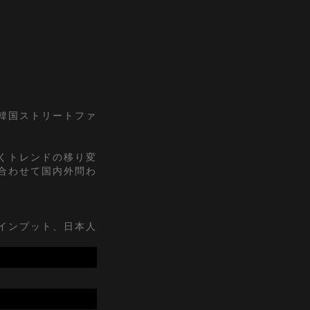
『韓国ストリートファ
くトレンドの移り変
合わせて国内外問わ
インプット、日本人