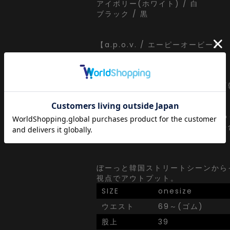
アイボリー(ホワイト) / 白
ブラック / 黒
【a.p.o.v. / エーピーオービー】
a point of view...
[日本人の視点]からセレクトする
ッション』がコンセプト。
韓国ストリートで日々更新されてゆ
わりを眺めながらぼんやりと視点を
ずにセレクト。
ぼーっと韓国ストリートシーンから
視点でアウトプット。
SIZE
onesize
ウエスト
69～(ゴム)
股上
39