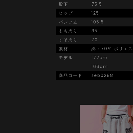
股下
75.5
ヒップ
125
パンツ丈
105.5
もも周り
85
すそ周り
70
素材
綿：70％ ポリエ
モデル
172cm
166cm
商品コード
seb0288