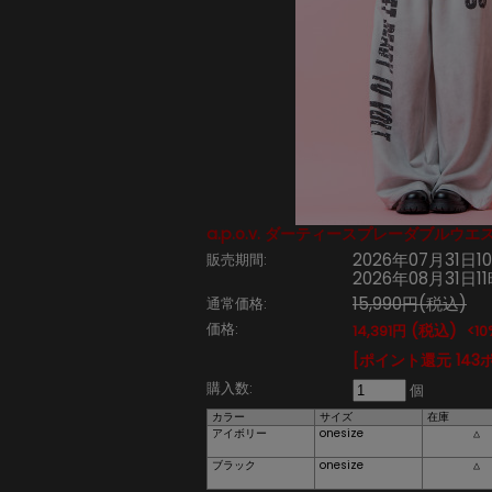
a.p.o.v. ダーティースプレーダブルウ
2026年07月31日1
販売期間:
2026年08月31日1
15,990円(税込)
通常価格:
価格:
(税込)
14,391円
<10
[ポイント還元 143
購入数:
個
カラー
サイズ
在庫
アイボリー
onesize
△
ブラック
onesize
△