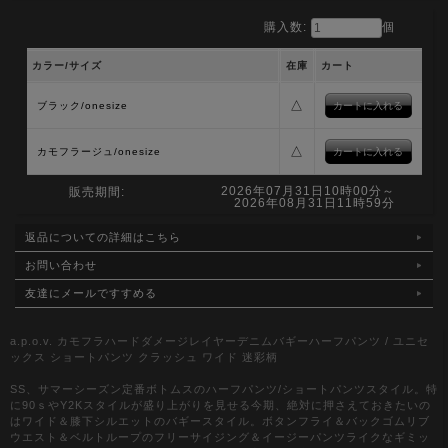
購入数:
個
カラー/サイズ
在庫
カート
△
ブラック/onesize
△
カモフラージュ/onesize
2026年07月31日10時00分～
販売期間:
2026年08月31日11時59分
返品についての詳細はこちら
お問い合わせ
友達にメールですすめる
a.p.o.v. カモフラハードダメージレイヤーデニムバギーハーフパンツ / ユニセ
ックス ショートパンツ クラッシュ ワイド 迷彩柄
SS、サマーシーズン定番ボトムスのハーフパンツ/ショートパンツスタイル。特
に90ｓやY2Kスタイルが盛り上がりを見せる今期、絶対に押さえておきたいの
はワイド＆膝下シルエットのバギースタイル。ボタンフライ＆バックゴムリブ
ウエスト＆ベルトループのフリーサイジング＆イージーパンツライクなギミッ