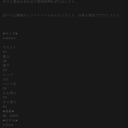
やりと視点を合わせて国内外問わずにセレクト。
ぼーっと韓国ストリートシーンからインプット、日本人視点でアウトプット。
■サイズ■
onesize
ウエスト
62
股上
38
股下
29
ヒップ
112
パンツ丈
66
もも周り
78
すそ周り
82
■素材■
綿：100％
■モデル■
172cm