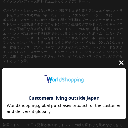
クでメンズレディース問わずユニセックスで穿ける一本。
ダボダボっとしたルーズなバランスで膝下丈までを覆うアンニュイかつストリ
ートなニュアンスの本命バギーなオーバーサイズシルエットをベースに・・・
ボロボロにクラッシュさせた上物から覗く迷彩柄やブラックカラーがゴシック
ストリートな空気感＆タフなコットンデニム生地のダブルボトムレイヤードス
タイルが圧倒的な存在感を主張。90ｓストリートの本命、迷彩柄とグランジの
エッセンスを現代モード的解釈でセンス良くミックスしたボトムスにもってく
るだけでコーディネートに芯をもたらせてくれる主役の一本。韓国ストリート
ファッションの『今』を映し出すようなデザインスタイルは、90ｓ/Y2Kスタイ
ル、古着ミックス、アメカジやワークスタイルなどのクラシックムードなスタ
イルはもちろん、スケーター、ストリートスタイル、グランジといったカジュ
アル全般、さらにはモードスタイルやキレイメなどのハズシアイテムやアクセ
ントとしても◎。
『カラー』
ブラック / 黒
カモフラージュ
【a.p.o.v. / エーピーオービー】
a point of view...
[日本人の視点]からセレクトする『韓国ストリートファッション』がコンセプ
ト。
韓国ストリートで日々更新されてゆくトレンドの移り変わりを眺めながらぼん