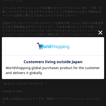
ブラック コンビ
クラシカルでオーセンティックな印象のローファースタイル。90ｓ、Y2K、古
着ミックスやアメカジなどクラシカルなトレンドの流れからも逆に今新鮮なロ
ーファーは絶対に押さえておきたいマストデザインの一つ。
王道のコインローファースタイル×マットな色味が美しいスムス加工の合成皮革
が上品で高級感あるデザインをベースに、つま先を柔らかくスクエア型にした
スクエアトゥスタイルでレトロかつモードなスタイルへとブラッシュアップ。
スクエアトゥのニュアンスを活かす無駄を削いだミニマルなシンプルギミック
も世界観にマッチしたエレガントな一足。韓国ストリートファッションの
『今』を映し出すようなデザインスタイルは、90ｓ/Y2Kスタイル、古着ミック
ス、アメカジやワークスタイルなどのクラシックムードなスタイルはもちろ
ん、スケーター、ストリートスタイル、グランジといったカジュアル全般、さ
らにはモードスタイルやキレイメなどのハズシアイテムやアクセントとしても
◎
『カラー』
ブラック / 黒
ブラック×ホワイト / 黒×白
【a.p.o.v. / エーピーオービー】
a point of view...
[日本人の視点]からセレクトする『韓国ストリートファッション』がコンセプ
ト。