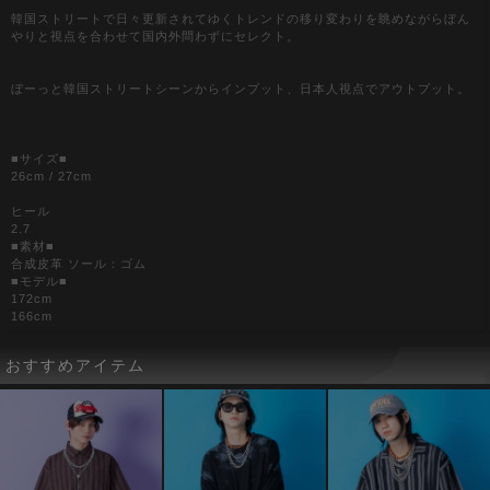
韓国ストリートで日々更新されてゆくトレンドの移り変わりを眺めながらぼん
やりと視点を合わせて国内外問わずにセレクト。
ぼーっと韓国ストリートシーンからインプット、日本人視点でアウトプット。
■サイズ■
26cm / 27cm
ヒール
2.7
■素材■
合成皮革 ソール：ゴム
■モデル■
172cm
166cm
おすすめアイテム