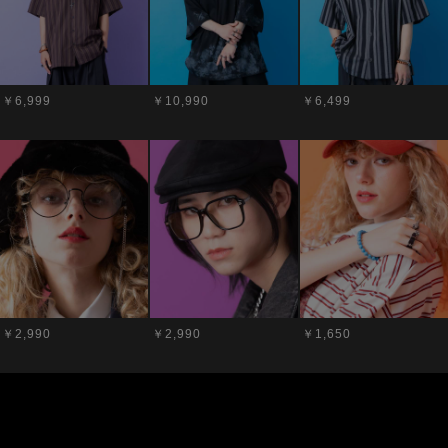
￥6,999
￥10,990
￥6,499
￥2,990
￥2,990
￥1,650