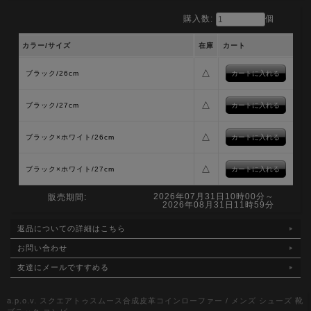
購入数:
個
カラー/サイズ
在庫
カート
△
ブラック/26cm
△
ブラック/27cm
△
ブラック×ホワイト/26cm
△
ブラック×ホワイト/27cm
2026年07月31日10時00分～
販売期間:
2026年08月31日11時59分
返品についての詳細はこちら
お問い合わせ
友達にメールですすめる
a.p.o.v. スクエアトゥスムース合成皮革コインローファー / メンズ シューズ 靴