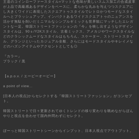
王道のコインローファースタイル×マットな色味が美しいスムス加工の合成皮革
が上品で高級感あるデザインをベースに、柔らかな丸みを与えつつスクエアに
し大きくワイドに表現したスクエアトゥスタイルでレトロかつモードなスタイ
ルへとブラッシュアップ。インパクトあるワイドスクエアトゥのニュアンスを
活かす無駄を削いだミニマルなシンプルギミックも世界観にマッチしたエレガ
ントな一足。韓国ストリートファッションの『今』を映し出すようなデザイン
スタイルは、90ｓ/Y2Kスタイル、古着ミックス、アメカジやワークスタイルな
どのクラシックムードなスタイルはもちろん、スケーター、ストリートスタイ
ル、グランジといったカジュアル全般、さらにはモードスタイルやキレイメな
どのハズシアイテムやアクセントとしても◎
『カラー』
ブラック / 黒
【a.p.o.v. / エーピーオービー】
a point of view...
[日本人の視点]からセレクトする『韓国ストリートファッション』がコンセプ
ト。
韓国ストリートで日々更新されてゆくトレンドの移り変わりを眺めながらぼん
やりと視点を合わせて国内外問わずにセレクト。
ぼーっと韓国ストリートシーンからインプット、日本人視点でアウトプット。