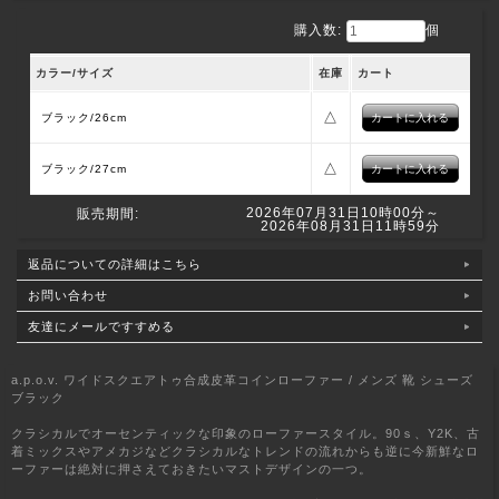
購入数:
個
カラー/サイズ
在庫
カート
△
ブラック/26cm
△
ブラック/27cm
2026年07月31日10時00分～
販売期間:
2026年08月31日11時59分
返品についての詳細はこちら
お問い合わせ
友達にメールですすめる
a.p.o.v. ワイドスクエアトゥ合成皮革コインローファー / メンズ 靴 シューズ
ブラック
クラシカルでオーセンティックな印象のローファースタイル。90ｓ、Y2K、古
着ミックスやアメカジなどクラシカルなトレンドの流れからも逆に今新鮮なロ
ーファーは絶対に押さえておきたいマストデザインの一つ。