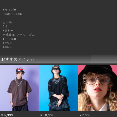
■サイズ■
26cm / 27cm
ヒール
3.1
■素材■
合成皮革 ソール：ゴム
■モデル■
172cm
166cm
おすすめアイテム
￥6,999
￥10,990
￥2,990