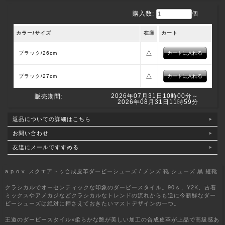
購入数:
個
カラー/サイズ
在庫
カート
△
ブラック/26cm
△
ブラック/27cm
2026年07月31日10時00分～
販売期間:
2026年08月31日11時59分
返品についての詳細はこちら
お問い合わせ
友達にメールですすめる
a.p.o.v. スクエアトゥ合成皮革ダービーシューズ / メンズ 靴 シューズ 黒 短靴
クラシカルでオーセンティックな印象のダービースタイル。90ｓ、Y2K、古着
ミックスやアメカジなどクラシカルなトレンドの流れからも逆に今新鮮なダー
ビーシューズは絶対に押さえておきたいマストデザインの一つ。
王道のダービースタイル×柔らかな艶が美しい加工の合成皮革が上品で高級感あ