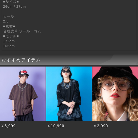
■サイズ■
26cm / 27cm
ヒール
2.5
■素材■
合成皮革 ソール：ゴム
■モデル■
172cm
166cm
おすすめアイテム
￥6,999
￥10,990
￥2,990