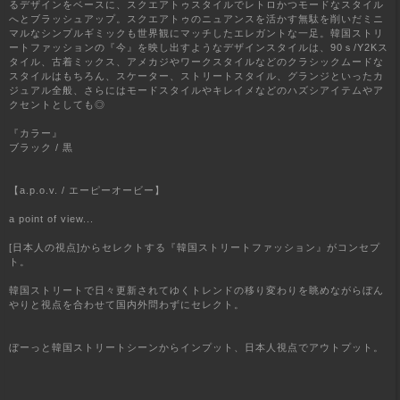
るデザインをベースに、スクエアトゥスタイルでレトロかつモードなスタイル
へとブラッシュアップ。スクエアトゥのニュアンスを活かす無駄を削いだミニ
マルなシンプルギミックも世界観にマッチしたエレガントな一足。韓国ストリ
ートファッションの『今』を映し出すようなデザインスタイルは、90ｓ/Y2Kス
タイル、古着ミックス、アメカジやワークスタイルなどのクラシックムードな
スタイルはもちろん、スケーター、ストリートスタイル、グランジといったカ
ジュアル全般、さらにはモードスタイルやキレイメなどのハズシアイテムやア
クセントとしても◎
『カラー』
ブラック / 黒
【a.p.o.v. / エーピーオービー】
a point of view...
[日本人の視点]からセレクトする『韓国ストリートファッション』がコンセプ
ト。
韓国ストリートで日々更新されてゆくトレンドの移り変わりを眺めながらぼん
やりと視点を合わせて国内外問わずにセレクト。
ぼーっと韓国ストリートシーンからインプット、日本人視点でアウトプット。