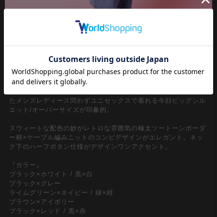
オーセンティックでクラシカルなケーブル編みアクリルニット素
材×プルオーバーパーカー/フーディースタイル。ワイドな身幅、
しっかりと肩を落としたドロップショルダー×ダッポリととった
太アームながら丈感を長くなり過ぎないようにすっきりとまとめ
たメンズレディース問わずユニセックスで着れる今顔ビッグシル
エット/オーバーサイズが印象的。
スウィートな配色の妙がレトロな雰囲気の極太ツートーンボーダ
ー柄×ケーブル編みニットのコンビデザインがエレガント。ネッ
ク下のハーフボタン仕様がデザインワンアクセント。
『カラー』
ブラック×ホワイト / 黒×白
ブラック×グレー
ライムグリーン×ネイビー / 緑×紺
ブラウン×アイボリー
ブラック×レッド / 黒×赤