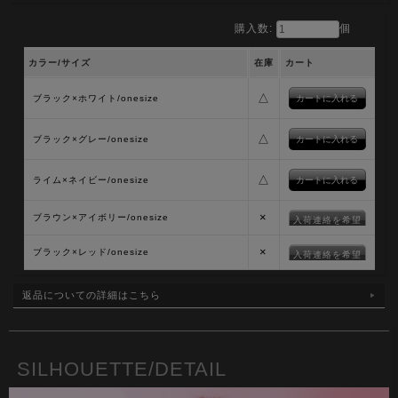
購入数:
個
カラー/サイズ
在庫
カート
△
ブラック×ホワイト/onesize
△
ブラック×グレー/onesize
△
ライム×ネイビー/onesize
×
ブラウン×アイボリー/onesize
入荷連絡を希望
×
ブラック×レッド/onesize
入荷連絡を希望
返品についての詳細はこちら
SILHOUETTE/DETAIL