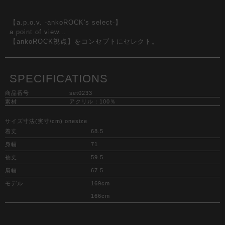
【a.p.o.v. -ankoROCK's select-】
a point of view...
【ankoROCK視点】をコンセプトにセレクト。
SPECIFICATIONS
商品番号
set0233
素材
アクリル：100％
サイズ寸法(実寸/cm) onesize
着丈
68.5
身幅
71
袖丈
59.5
肩幅
67.5
モデル
169cm
166cm