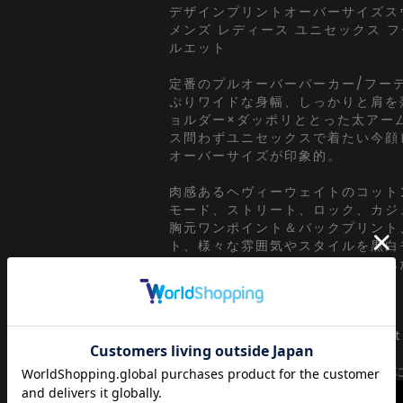
デザインプリントオーバーサイズス
メンズ レディース ユニセックス 
ルエット
定番のプルオーバーパーカー/フー
ぷりワイドな身幅、しっかりと肩を
ョルダー×ダッポリととった太アー
ス問わずユニセックスで着たい今顔
オーバーサイズが印象的。
肉感あるヘヴィーウェイトのコット
モード、ストリート、ロック、カジ
胸元ワンポイント＆バックプリント
ト、様々な雰囲気やスタイルを黒白
ースでスタイリッシュに落とし込ん
ントデザインが印象的。
【a.p.o.v. -ankoROCK's selec
a point of view...
【ankoROCK視点】をコンセプト
SIZE
onesize