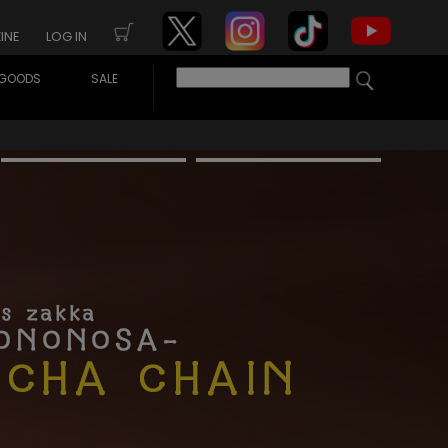
INE
LOG IN
GOODS
SALE