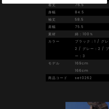
着丈
76.5
身幅
84.5
袖丈
58.5
肩幅
75.5
素材
綿：100％
カラー
ブラック：1 / グレ
2 / グレー：2 /
ー：3
モデル
169cm
166cm
商品コード
set0262