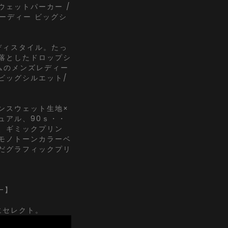
ウェットパーカー /
フーディー ビッグシ
ディスタイル。たっ
落としたドロップシ
ムのメンズレディー
ビッグシルエット/
ンスウェット生地×
ュアル、90ｓ・・
、ギミックプリン
モノトーンカラーベ
だグラフィックプリ
t-】
にセレクト。