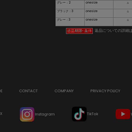
グレー：2
onesize
△
ブラック：3
onesize
△
グレー：3
onesize
△
返品についての詳細
DE
CONTACT
COMPANY
PRIVACY POLICY
X
TikTok
Instagram