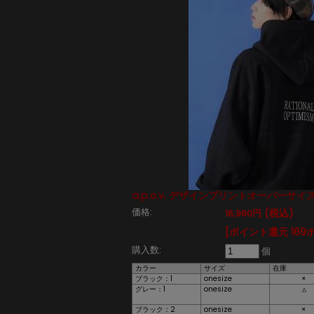
a.p.o.v. デザインプリントオーバーサ
価格:
(税込)
16,990円
[ポイント還元 169
購入数:
個
カラー
サイズ
在庫
ブラック：1
onesize
×
グレー：1
onesize
△
ブラック：2
onesize
×