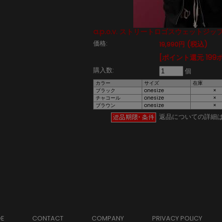
a.p.o.v. ストリートロゴスウェットジ
価格:
(税込)
19,990円
[ポイント還元 199
購入数:
個
カラー
サイズ
在庫
ブラック
onesize
×
チャコール
onesize
×
ブラウン
onesize
×
返品についての詳細
DE
CONTACT
COMPANY
PRIVACY POLICY