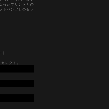
なったプリントとの
ットパンツとのセッ
t-】
にセレクト。