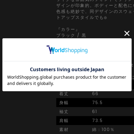
ザインが印象的。ボディーと配色に
色感も絶妙で、同デザインのスウェ
トアップスタイルでも◎
『カラー』
ブラック / 黒
チャコール
ブラウン / 茶
【a.p.o.v. -ankoROCK's selec
a point of view...
【ankoROCK視点】をコンセプト
SIZE
onesize
着丈
66
身幅
75.5
袖丈
61
肩幅
73.5
素材
綿：100％