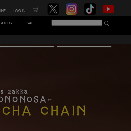
INE
LOG IN
GOODS
SALE