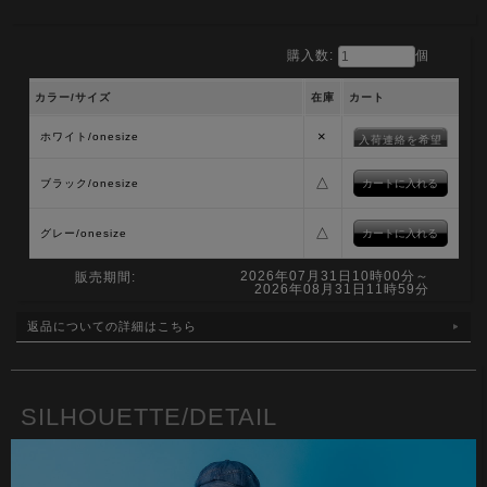
購入数:
個
カラー/サイズ
在庫
カート
×
ホワイト/onesize
入荷連絡を希望
△
ブラック/onesize
△
グレー/onesize
2026年07月31日10時00分～
販売期間:
2026年08月31日11時59分
返品についての詳細はこちら
SILHOUETTE/DETAIL