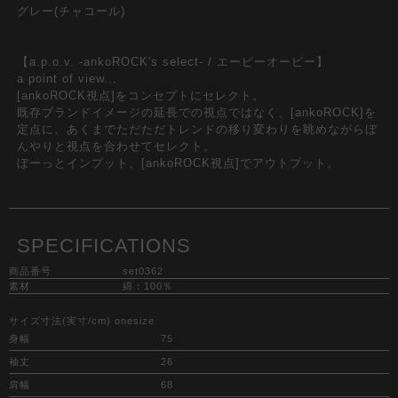
グレー(チャコール)
【a.p.o.v. -ankoROCK's select- / エーピーオービー】
a point of view...
[ankoROCK視点]をコンセプトにセレクト。
既存ブランドイメージの延長での視点ではなく、[ankoROCK]を
定点に、あくまでただただトレンドの移り変わりを眺めながらぼ
んやりと視点を合わせてセレクト。
ぼーっとインプット、[ankoROCK視点]でアウトプット。
SPECIFICATIONS
商品番号
set0362
素材
綿：100％
サイズ寸法(実寸/cm) onesize
身幅
75
袖丈
26
肩幅
68