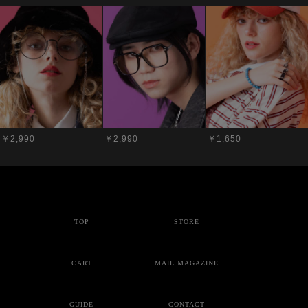
￥2,990
￥2,990
￥1,650
TOP
STORE
CART
MAIL MAGAZINE
GUIDE
CONTACT