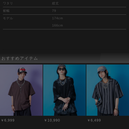
ワタリ
総丈
裾幅
79
モデル
174cm
166cm
おすすめアイテム
￥6,999
￥10,990
￥6,499