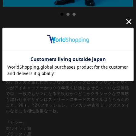
定番の半袖Ｔシャツスタイル。ソフトで滑らかな触感としっかり
とした厚みのある肉感のストレッチコットン素材×ダブダブの超
ワイドな身幅、たっぷり肩を落としたドロップショルダー、ロン
グ丈感で表現するスーパールーズ/オーバーサイズシルエットが
印象的。ユルっとしたやや広めのリブクルーネックが醸し出すス
ウィートなルーズニュアンスとビッグシルエットも相まって、メ
ンズレディース問わずユニセックスで着用出来る一品。
フロントのシガレットデザインポケット付きデザイン×バックへ
のデカデカと施したポップなグラフィックビッグプリントデザイ
ンがアイキャッチーかつ９０年代を彷彿とさせるレトロな空気感
で◎。一枚でもサマになる主役顔かつどこかクラシックな空気感
も漂わせるデザインはストリートにモードスタイルはもちろんの
こと、90ｓ、Y2Kファッション、アメカジや古着ミックススタイ
ルなどにも相性抜群な一枚。
『カラー』
ホワイト / 白
ブラック / 黒