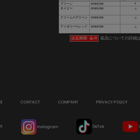
グリーン
onesize
×
ネイビー
onesize
△
クリーム×グリーン
onesize
△
アイボリー×レッド
onesize
△
返品についての詳細
DE
CONTACT
COMPANY
PRIVACY POLICY
X
TikTok
Instagram