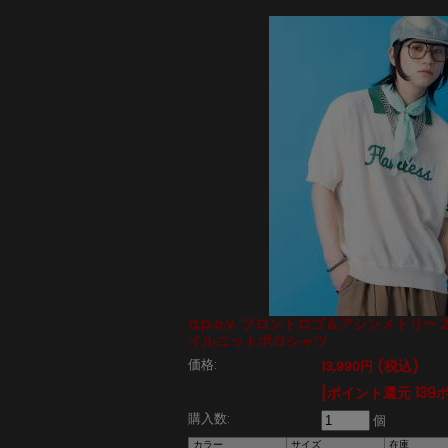
a.p.o.v. フロントロゴ＆アシンメトリ
イルニットポロシャツ
価格:
(税込)
13,990円
[ポイント還元 139
購入数:
個
カラー
サイズ
在庫