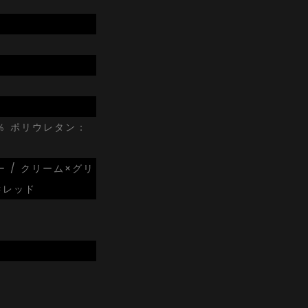
％ ポリウレタン：
ー / クリーム×グリ
×レッド