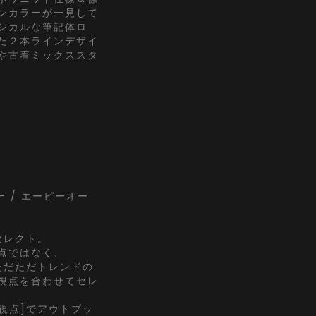
ンカラーが一見して
シカルな筆記体ロ
た２本ラインデザイ
や古着ミックススタ
ect- / エーピーオー
にセレクト。
点ではなく、
でただただトレンドの
視点を合わせてセレ
K視点]でアウトプッ