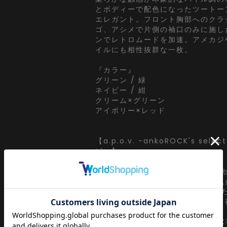
とボディーで配色になったツートー
エレガント。フロント胸部へのクラ
ゴ、アシメで片側の袖口のみに施し
ンでレトロムードを加速。アメカジ
イルにも相性抜群な一枚。
『カラー』
グリーン / 緑
ネイビー / 紺
クリーム×グリーン
アイボリー×レッド
【a.p.o.v. -ankoROCK's sel
ビー】
a point of view...
[ankoROCK視点]をコンセプト
既存ブランドイメージの延長での視
[ankoROCK]を定点に、あくま
移り変わりを眺めながらぼんやりと
クト。
ぼーっとインプット、[ankoROC