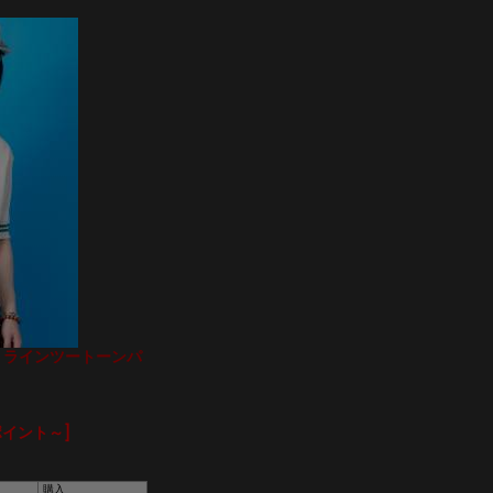
ー２ラインツートーンパ
ポイント～]
購入