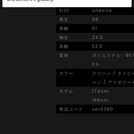
ト。
SIZE
onesize
着丈
66
身幅
61
袖丈
24.5
肩幅
52.5
素材
ポリエステル：95
5％
カラー
グリーン / ネイビ
ーン / アイボリー
モデル
174cm
166cm
商品コード
set0380