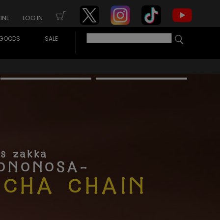
INE
LOG IN
GOODS
SALE