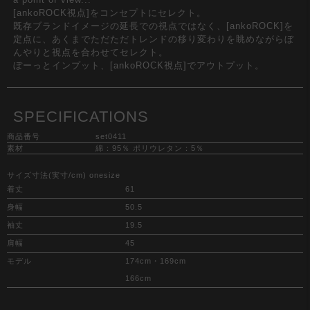
[ankoROCK視点]をコンセプトにセレクト。
既存ブランドイメージの延長での視点ではなく、[ankoROCK]を
定点に、あくまでただただトレンドの移り変わりを眺めながらぼ
んやりと視点を合わせてセレクト。
ぼーっとインプット、[ankoROCK視点]でアウトプット。
SPECIFICATIONS
商品番号
set0411
素材
綿：95％ ポリウレタン：5％
サイズ寸法(実寸/cm) onesize
着丈
61
身幅
50.5
袖丈
19.5
肩幅
45
モデル
174cm・169cm
166cm