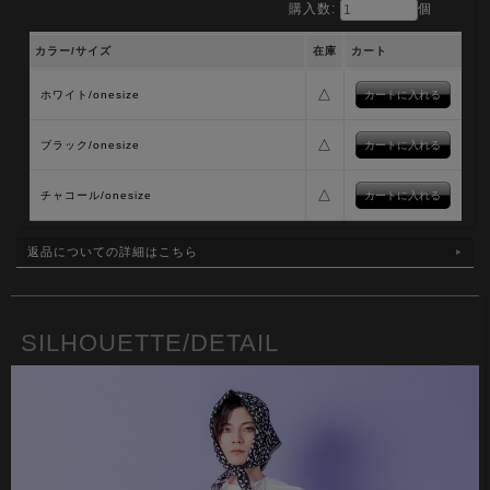
購入数:
個
カラー/サイズ
在庫
カート
△
ホワイト/onesize
△
ブラック/onesize
△
チャコール/onesize
返品についての詳細はこちら
SILHOUETTE/DETAIL