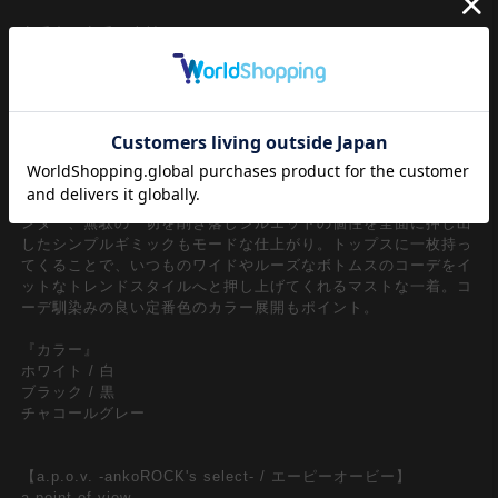
定番中の定番、半袖Ｔシャツスタイル。90ｓリバイバル、Y2Kス
タイルの流れや古着ミックススタイルなどトレンドのムードから
スリム×ショート丈のミニマルなシルエットはメンズレディース
問わずユニセックスで絶対注目のワンスタイル。
上品なムードを感じさせるサラっとした触感とストレッチ感溢れ
る着心地抜群なポリウレタン混合のコットン生地をベースに、タ
イトかつショート丈のイットなフォルムがスタイリッシュ。やり
過ぎないバランスでやや太めにとったクルーネックの同生地バイ
ンダー、無駄の一切を削ぎ落しシルエットの個性を全面に押し出
したシンプルギミックもモードな仕上がり。トップスに一枚持っ
てくることで、いつものワイドやルーズなボトムスのコーデをイ
ットなトレンドスタイルへと押し上げてくれるマストな一着。コ
ーデ馴染みの良い定番色のカラー展開もポイント。
『カラー』
ホワイト / 白
ブラック / 黒
チャコールグレー
【a.p.o.v. -ankoROCK's select- / エーピーオービー】
a point of view...