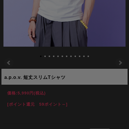
a.p.o.v. 短丈スリムTシャツ
価格:
5,990円
(税込)
[ポイント還元 59ポイント～]