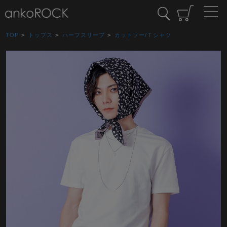
TOP
>
トップス
>
ハーフスリーブ
>
カットソー/Ｔシャツ