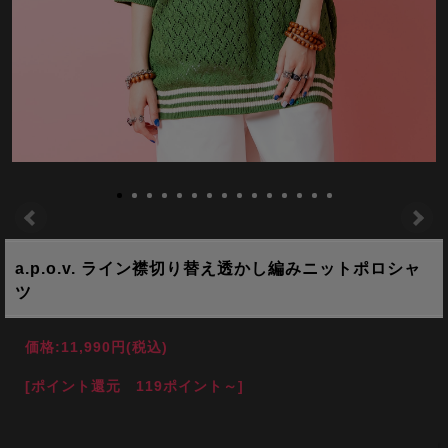
a.p.o.v. ライン襟切り替え透かし編みニットポロシャ
ツ
価格:
11,990円
(税込)
[ポイント還元 119ポイント～]