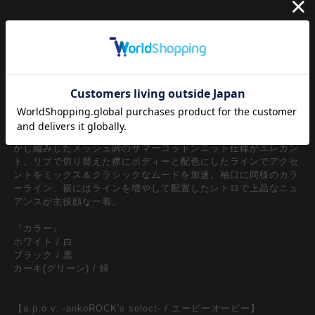
クラシカルかつオーセンティックなスポーツスタイルのポロシャ
ツ。特に昨今の90ｓ、Y2Kリバイバル、古着ミックススタイル台
頭の流れから注目のレトロな雰囲気のポロシャツスタイルは大注
目のワンデザイン。ダボっとラフにストリートな感覚でとりいれ
られるやり過ぎないバランスの丈感を抑えたオーバーサイズシル
エットがメンズレディース問わずユニセックスで着用出来る一
品。
一見してレトロな空気感を漂わせるザクザクっとローゲージで透
かし編みしたメッシュ調のサマーコットンニット仕様がエレガン
ト。リブで切り替えた襟にボディーと配色にしたラインでアクセ
ントをミックス＆クラシックなムードを加速。袖口に同様のカラ
ーライン、裾にはラインを増やして配置したレトロで上品なニュ
アンスが主役顔な一着。
『カラー』
ホワイト / 白
ブラック / 黒
カーキ(グリーン) / 緑
【a.p.o.v. -ankoROCK's select- / エーピーオービー】