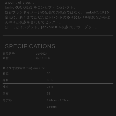
a point of view...
[ankoROCK視点]をコンセプトにセレクト。
既存ブランドイメージの延長での視点ではなく、[ankoROCK]を
定点に、あくまでただただトレンドの移り変わりを眺めながらぼ
んやりと視点を合わせてセレクト。
ぼーっとインプット、[ankoROCK視点]でアウトプット。
SPECIFICATIONS
商品番号
set0424
素材
綿：100％
サイズ寸法(実寸/cm) onesize
着丈
66
身幅
65.5
袖丈
26.5
肩幅
51
モデル
174cm・169cm
166cm