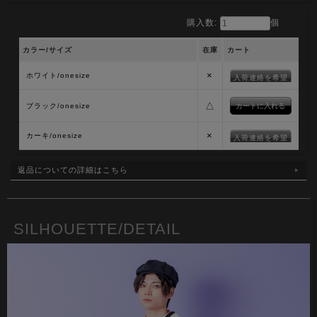
購入数:
個
カラー/サイズ
在庫
カート
×
ホワイト/onesize
入荷連絡を希望
△
ブラック/onesize
×
カーキ/onesize
入荷連絡を希望
返品についての詳細はこちら
SILHOUETTE/DETAIL