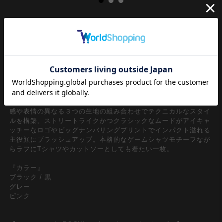
今期一気に盛り上がりを見せるイットなブロークコアスタイル。
Y2K、90ｓや古着コーデにさらりとスポーツミックスしたい本命
中の本命のフットボールシャツ/ユニフォームは絶対に押さえて
おきたい一枚。ダボっとラフにストリートな感覚でとりいれられ
るオーバーサイズ/ビッグシルエットがメンズレディース問わず
ユニセックスで着用出来る一品。
胸上部からショルダーにかけてのシャイニーなサテン調ポリ素
材、胸下から裾のポリメッシュ生地、Vネックへのリブ生地の触
感や表情の異なる３つの生地の組み合わせでテクニカルなスタイ
ルを構築。ストリートライクかつクラシックなムードがアイキャ
ッチーなロゴやビッグナンバリングプリントでインパクト溢れる
主役顔にブラッシュアップ。本格的なゲームシャツモチーフなが
らラフにTシャツやカットソーとしても着たい一枚。
『カラー』
ブラック / 黒
グレー
ピンク