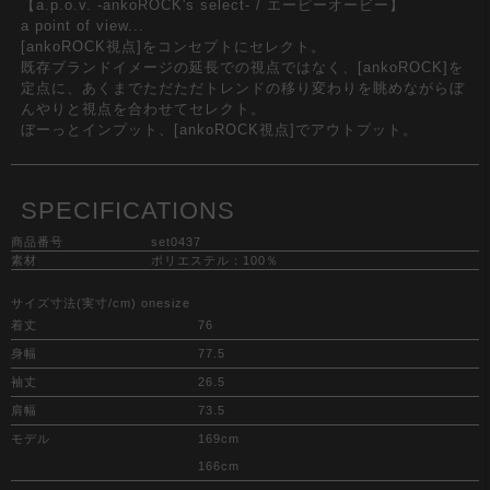
【a.p.o.v. -ankoROCK's select- / エーピーオービー】
a point of view...
[ankoROCK視点]をコンセプトにセレクト。
既存ブランドイメージの延長での視点ではなく、[ankoROCK]を
定点に、あくまでただただトレンドの移り変わりを眺めながらぼ
んやりと視点を合わせてセレクト。
ぼーっとインプット、[ankoROCK視点]でアウトプット。
SPECIFICATIONS
商品番号
set0437
素材
ポリエステル：100％
サイズ寸法(実寸/cm) onesize
着丈
76
身幅
77.5
袖丈
26.5
肩幅
73.5
モデル
169cm
166cm