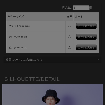
購入数:
個
カラー/サイズ
在庫
カート
△
ブラック/onesize
△
グレー/onesize
△
ピンク/onesize
返品についての詳細はこちら
SILHOUETTE/DETAIL