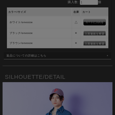
購入数:
個
カラー/サイズ
在庫
カート
△
ホワイト/onesize
×
ブラック/onesize
入荷連絡を希望
×
ブラウン/onesize
入荷連絡を希望
返品についての詳細はこちら
SILHOUETTE/DETAIL