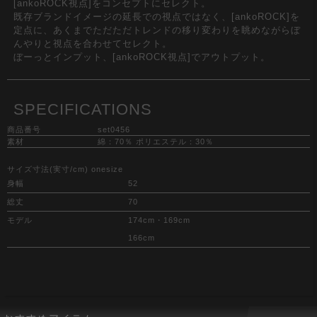
[ankoROCK視点]をコンセプトにセレクト。
既存ブランドイメージの延長での視点ではなく、[ankoROCK]を
定点に、あくまでただただトレンドの移り変わりを眺めながらぼ
んやりと視点を合わせてセレクト。
ぼーっとインプット、[ankoROCK視点]でアウトプット。
SPECIFICATIONS
商品番号
set0456
素材
綿：70％ ポリエステル：30％
サイズ寸法(実寸/cm) onesize
身幅
52
総丈
70
モデル
174cm・169cm
166cm