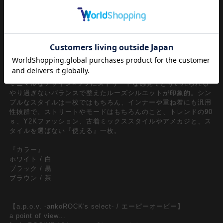
ソフトな触感と肌ざわりの良いポリ混コットン素材×定番のタン
クトップ/ノースリーブスタイル。SS、サマーシーズンはもちろ
ん、インナー使いや重ね着でオールシーズンで活用できるメンズ
レディース問わずユニセックスでマストなワンスタイル。
ワッフルのようなクラシックかつ上品な表情のメッシュ編みニッ
ト仕様が一見してグッドムード。ゆったり開いたUネック、フラ
ットカット裾・・生地の持つ魅力を強調する極端に無駄を削いだ
ミニマルなデザイン×ラフにストリートな感覚でとりいれられる
やり過ぎないバランスで整えたルーズシルエットが印象的。シン
プルなスタイルは一枚ではもちろん、インナーや重ね着にも汎用
性抜群で、ストリートやモードはもちろんのこと、トレンドの90
ｓ、Y2Kファッション、古着ミックススタイルやアメカジと、ス
タイルを選ばない『使える』一枚。
『カラー』
ホワイト / 白
ブラック / 黒
ブラウン / 茶
【a.p.o.v. -ankoROCK's select- / エーピーオービー】
a point of view...