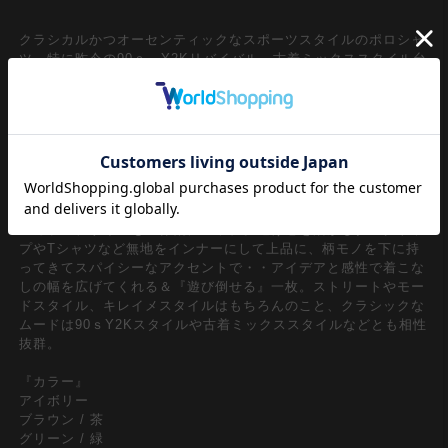
クラシカルかつオーセンティックなスポーツスタイルのポロシャ
ツ。特に昨今の90ｓ、Y2Kリバイバル、古着ミックススタイル台
頭の流れから注目のレトロな雰囲気のポロシャツスタイルは大注
目のワンデザイン。ダボっとラフにストリートな感覚でとりいれ
られるルーズシルエット/オーバーサイズシルエットがメンズレ
ディース問わずユニセックスで着用出来る一品。
一見してレトロムード漂う軽やかで涼しげなコットンメッシュニ
ット仕様が印象的。ザクザクっと編み込まれたニットのエレガン
トな空気感を上品に脱力させてくれるスキッパーライクなオープ
ンカラーデザインも世界観にマッチ。透け感を活かしタンクトッ
プやTシャツなど無地をインナーにして上品に、柄モノを下に持
ってきてスパイシーなアクセントで・・アイデアと感性で着こな
しの幅を広げてくれる＆『遊び倒せる』一枚。ストリートやモー
ドスタイル、キレイメスタイルはもちろんのこと、クラシックな
ムードは90ｓY2Kスタイルや古着ミックススタイルなどとも相性
抜群。
『カラー』
アイボリー
ブラウン / 茶
グリーン / 緑