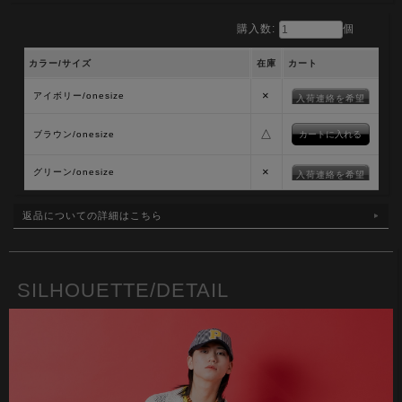
購入数:
個
カラー/サイズ
在庫
カート
×
アイボリー/onesize
入荷連絡を希望
△
ブラウン/onesize
×
グリーン/onesize
入荷連絡を希望
返品についての詳細はこちら
SILHOUETTE/DETAIL