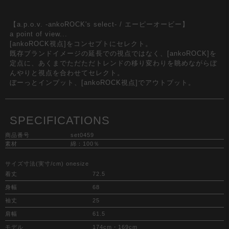
【a.p.o.v. -ankoROCK's select- / エーピーオービー】
a point of view...
[ankoROCK視点]をコンセプトにセレクト。
既存ブランドイメージの延長での視点ではなく、[ankoROCK]を
定点に、あくまでただただトレンドの移り変わりを眺めながらぼ
んやりと視点を合わせてセレクト。
ぼーっとインプット、[ankoROCK視点]でアウトプット。
SPECIFICATIONS
商品番号
set0459
素材
綿：100％
サイズ寸法(実寸/cm) onesize
着丈
72.5
身幅
68
袖丈
25
肩幅
61.5
モデル
174cm・169cm