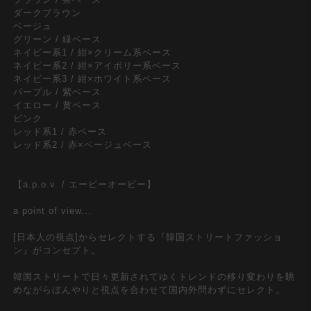
ダークブラウン
ベージュ
グリーン / 緑ベース
ネイビー系1 / 紺×クリーム系ベース
ネイビー系2 / 紺×アイボリー系ベース
ネイビー系3 / 紺×ホワイト系ベース
パープル / 紫ベース
イエロー / 黄ベース
ピンク
レッド系1 / 赤ベース
レッド系2 / 赤×ベージュベース
【a.p.o.v. / エーピーオービー】
a point of view...
[日本人の視点]からセレクトする『韓国ストリートファッショ
ン』がコンセプト。
韓国ストリートで日々更新されてゆくトレンドの移り変わりを眺
めながらぼんやりと視点を合わせて国内外問わずにセレクト。