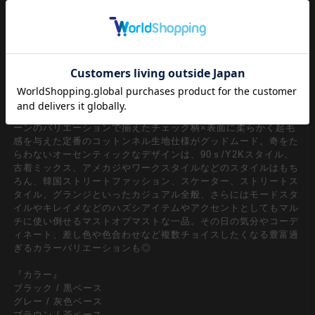
クラシカルなアメカジアイテムとしても定番のネルシャツ/ブラ
ウス。特に今期、90ｓ/Y2Kスタイル、古着ミックスなどのクラ
シックな雰囲気のトレンドからもレトロなイメージの『ネルシャ
ツ』は絶対に押さえておきたいスタイルの一つ。やり過ぎないバ
ランスのゆったりルーズシルエット＆やや丈感を抑えたフォルム
【今】の空気感にドンピシャでメンズレディース問わずユニセッ
クスで着たい一枚。
クラシカルな空気感を奏でるどこか懐かしくも逆に今新鮮なパタ
ーンのバリエーションで揃えたチェック柄×表面に柔らかく起毛
感を与えた定番のコットンネル生地仕様がグッドムード。奇をた
らわないオーセンティックなデザインは、90ｓ/Y2Kスタイル、
古着ミックス、アメカジやワークスタイルなどのスタイルはもち
ろん、韓国ストリートファッション、スケーター、ストリートス
タイル、グランジといったカジュアル全般、さらにはモードスタ
イルやキレイメなどのハズシアイテムやアクセントとしてもマル
チに使い倒せるマストオブマストな一品。その日の気分やコーデ
ィネート、差し色や色合わせなど複数チョイスしたくなる豊富過
ぎるカラーバリエーションも◎
『カラー』
ブラック / 黒ベース
グレー / 灰色ベース
ブラウン / 茶ベース