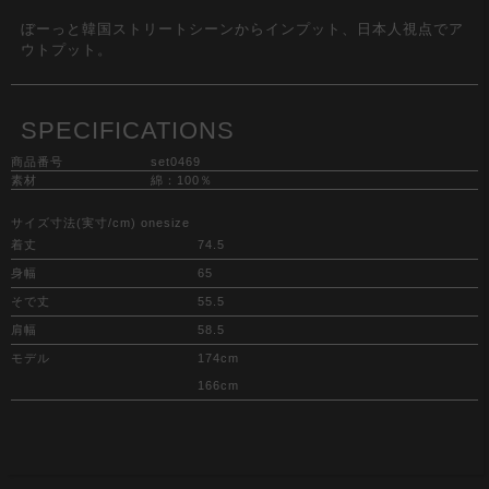
ぼーっと韓国ストリートシーンからインプット、日本人視点でア
ウトプット。
SPECIFICATIONS
商品番号
set0469
素材
綿：100％
サイズ寸法(実寸/cm) onesize
着丈
74.5
身幅
65
そで丈
55.5
肩幅
58.5
モデル
174cm
166cm