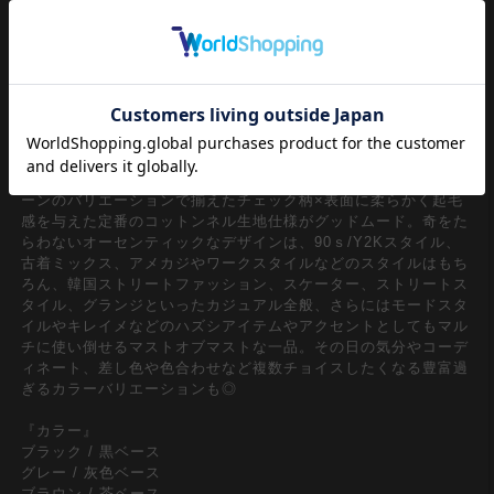
クラシカルなアメカジアイテムとしても定番のネルシャツ/ブラ
ウス。特に今期、90ｓ/Y2Kスタイル、古着ミックスなどのクラ
シックな雰囲気のトレンドからもレトロなイメージの『ネルシャ
ツ』は絶対に押さえておきたいスタイルの一つ。やり過ぎないバ
ランスのゆったりルーズシルエット＆やや丈感を抑えたフォルム
【今】の空気感にドンピシャでメンズレディース問わずユニセッ
クスで着たい一枚。
クラシカルな空気感を奏でるどこか懐かしくも逆に今新鮮なパタ
ーンのバリエーションで揃えたチェック柄×表面に柔らかく起毛
感を与えた定番のコットンネル生地仕様がグッドムード。奇をた
らわないオーセンティックなデザインは、90ｓ/Y2Kスタイル、
古着ミックス、アメカジやワークスタイルなどのスタイルはもち
ろん、韓国ストリートファッション、スケーター、ストリートス
タイル、グランジといったカジュアル全般、さらにはモードスタ
イルやキレイメなどのハズシアイテムやアクセントとしてもマル
チに使い倒せるマストオブマストな一品。その日の気分やコーデ
ィネート、差し色や色合わせなど複数チョイスしたくなる豊富過
ぎるカラーバリエーションも◎
『カラー』
ブラック / 黒ベース
グレー / 灰色ベース
ブラウン / 茶ベース