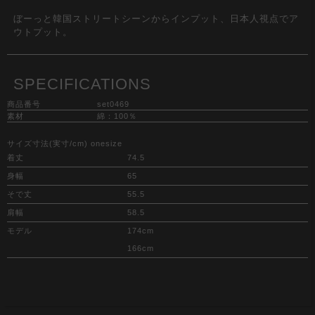
ぼーっと韓国ストリートシーンからインプット、日本人視点でア
ウトプット。
SPECIFICATIONS
商品番号
set0469
素材
綿：100％
サイズ寸法(実寸/cm) onesize
着丈
74.5
身幅
65
そで丈
55.5
肩幅
58.5
モデル
174cm
166cm