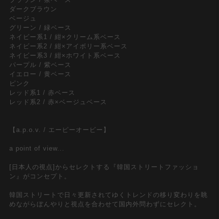
ダークブラウン
ベージュ
グリーン / 緑ベース
ネイビー系1 / 紺×クリーム系ベース
ネイビー系2 / 紺×アイボリー系ベース
ネイビー系3 / 紺×ホワイト系ベース
パープル / 紫ベース
イエロー / 黄ベース
ピンク
レッド系1 / 赤ベース
レッド系2 / 赤×ベージュベース
【a.p.o.v. / エーピーオービー】
a point of view...
[日本人の視点]からセレクトする『韓国ストリートファッショ
ン』がコンセプト。
韓国ストリートで日々更新されてゆくトレンドの移り変わりを眺
めながらぼんやりと視点を合わせて国内外問わずにセレクト。