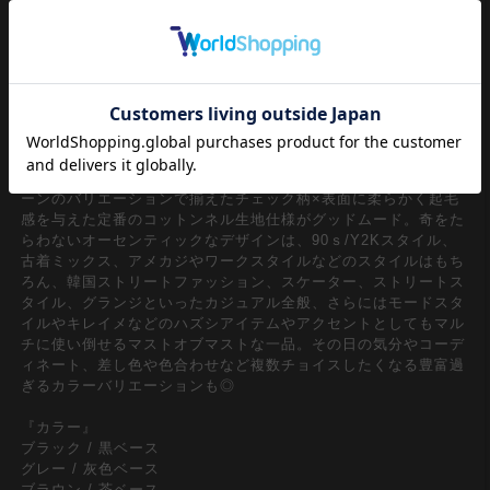
クラシカルなアメカジアイテムとしても定番のネルシャツ/ブラ
ウス。特に今期、90ｓ/Y2Kスタイル、古着ミックスなどのクラ
シックな雰囲気のトレンドからもレトロなイメージの『ネルシャ
ツ』は絶対に押さえておきたいスタイルの一つ。やり過ぎないバ
ランスのゆったりルーズシルエット＆やや丈感を抑えたフォルム
【今】の空気感にドンピシャでメンズレディース問わずユニセッ
クスで着たい一枚。
クラシカルな空気感を奏でるどこか懐かしくも逆に今新鮮なパタ
ーンのバリエーションで揃えたチェック柄×表面に柔らかく起毛
感を与えた定番のコットンネル生地仕様がグッドムード。奇をた
らわないオーセンティックなデザインは、90ｓ/Y2Kスタイル、
古着ミックス、アメカジやワークスタイルなどのスタイルはもち
ろん、韓国ストリートファッション、スケーター、ストリートス
タイル、グランジといったカジュアル全般、さらにはモードスタ
イルやキレイメなどのハズシアイテムやアクセントとしてもマル
チに使い倒せるマストオブマストな一品。その日の気分やコーデ
ィネート、差し色や色合わせなど複数チョイスしたくなる豊富過
ぎるカラーバリエーションも◎
『カラー』
ブラック / 黒ベース
グレー / 灰色ベース
ブラウン / 茶ベース