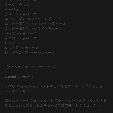
ダークブラウン
ベージュ
グリーン / 緑ベース
ネイビー系1 / 紺×クリーム系ベース
ネイビー系2 / 紺×アイボリー系ベース
ネイビー系3 / 紺×ホワイト系ベース
パープル / 紫ベース
イエロー / 黄ベース
ピンク
レッド系1 / 赤ベース
レッド系2 / 赤×ベージュベース
【a.p.o.v. / エーピーオービー】
a point of view...
[日本人の視点]からセレクトする『韓国ストリートファッショ
ン』がコンセプト。
韓国ストリートで日々更新されてゆくトレンドの移り変わりを眺
めながらぼんやりと視点を合わせて国内外問わずにセレクト。