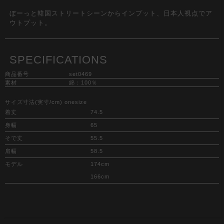
ぼーっと韓国ストリートシーンからインプット、日本人視点でア
ウトプット。
SPECIFICATIONS
商品番号
set0469
素材
綿：100％
サイズ寸法(実寸/cm) onesize
着丈
74.5
身幅
65
そで丈
55.5
肩幅
58.5
モデル
174cm
166cm