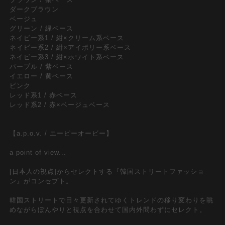
ダークブラウン
ベージュ
グリーン / 緑ベース
ネイビー系1 / 紺×クリーム系ベース
ネイビー系2 / 紺×アイボリー系ベース
ネイビー系3 / 紺×ホワイト系ベース
パープル / 紫ベース
イエロー / 黄ベース
ピンク
レッド系1 / 赤ベース
レッド系2 / 赤×ベージュベース
【a.p.o.v. / エーピーオービー】
a point of view...
[日本人の視点]からセレクトする『韓国ストリートファッショ
ン』がコンセプト。
韓国ストリートで日々更新されてゆくトレンドの移り変わりを眺
めながらぼんやりと視点を合わせて国内外問わずにセレクト。