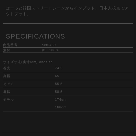
ぼーっと韓国ストリートシーンからインプット、日本人視点でア
ウトプット。
SPECIFICATIONS
商品番号
set0469
素材
綿：100％
サイズ寸法(実寸/cm) onesize
着丈
74.5
身幅
65
そで丈
55.5
肩幅
58.5
モデル
174cm
166cm