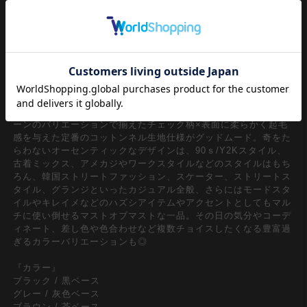
クラシカルなアメカジアイテムとしても定番のネルシャツ/ブラ
ウス。特に今期、90ｓ/Y2Kスタイル、古着ミックスなどのクラ
シックな雰囲気のトレンドからもレトロなイメージの『ネルシャ
ツ』は絶対に押さえておきたいスタイルの一つ。やり過ぎないバ
ランスのゆったりルーズシルエット＆やや丈感を抑えたフォルム
【今】の空気感にドンピシャでメンズレディース問わずユニセッ
クスで着たい一枚。
クラシカルな空気感を奏でるどこか懐かしくも逆に今新鮮なパタ
ーンのバリエーションで揃えたチェック柄×表面に柔らかく起毛
感を与えた定番のコットンネル生地仕様がグッドムード。奇をた
らわないオーセンティックなデザインは、90ｓ/Y2Kスタイル、
古着ミックス、アメカジやワークスタイルなどのスタイルはもち
ろん、韓国ストリートファッション、スケーター、ストリートス
タイル、グランジといったカジュアル全般、さらにはモードスタ
イルやキレイメなどのハズシアイテムやアクセントとしてもマル
チに使い倒せるマストオブマストな一品。その日の気分やコーデ
ィネート、差し色や色合わせなど複数チョイスしたくなる豊富過
ぎるカラーバリエーションも◎
『カラー』
ブラック / 黒ベース
グレー / 灰色ベース
ブラウン / 茶ベース