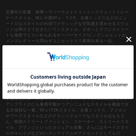
定番中の定番、肉厚ヘヴィーウェイトコットンスウェットトレー
ナースタイル。特に今期90ｓ、Y２K、古着ミックスなどのニュ
ートロなスタイルの台頭でクラシックな空気感を漂わせるスウェ
ットは押さえておきたいワンスタイル。ダボっとラフにストリー
トな感覚でとりいれられるオーバーサイズ/ビッグシルエットが
メンズレディース問わずユニセックスで着用出来る一品。
90ｓ直系のゆったりと開いたオフショルダースタイルのリブネッ
クスタイル×ネック、袖口、裾のリブ中心に与えたクラッシュや
ダメージ加工でグランジやヴィンテージライクなニュアンスをさ
りげなくミックスしたアンニュイなストリートスタイルがグッド
ムード。ダメージ加工の古着ライクなニュアンスを活かし無駄を
削いだギミックもエレガントで、レディースとしてはあえて斜め
に肩だしで、メンズではインナーのレイヤードを強調したりとア
イデアや感性で自由に遊べるシンプルイズベストな一着。同生地
を使用したルーズなワイドスウェットパンツ(seb0220)とセット
アップライクにも着用可能かつアンニュイなスタイルを構築でき
る主役顔な一着。90ｓ/Y2Kスタイル、古着ミックス、アメカジ
やワークスタイルなどのクラシックムードなスタイルはもちろ
ん、韓国ストリートファッション、スケーター、ストリートスタ
イル、グランジといったカジュアル全般、さらにはモードスタイ
ルやキレイメなどのハズシアイテムやアクセントとしても◎