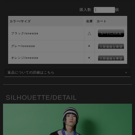
購入数:
個
カラー/サイズ
在庫
カート
△
ブラック/onesize
×
グレー/onesize
入荷連絡を希望
×
オレンジ/onesize
入荷連絡を希望
返品についての詳細はこちら
SILHOUETTE/DETAIL