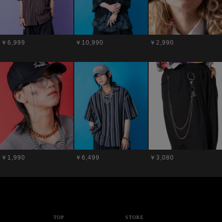
￥6,999
￥10,990
￥2,990
￥1,990
￥6,499
￥3,080
TOP
STORE