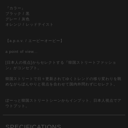
『カラー』
ブラック / 黒
グレー / 灰色
オレンジ / レッドテイスト
【a.p.o.v. / エーピーオービー】
a point of view...
[日本人の視点]からセレクトする『韓国ストリートファッショ
ン』がコンセプト。
韓国ストリートで日々更新されてゆくトレンドの移り変わりを眺
めながらぼんやりと視点を合わせて国内外問わずにセレクト。
ぼーっと韓国ストリートシーンからインプット、日本人視点でア
ウトプット。
SPECIFICATIONS