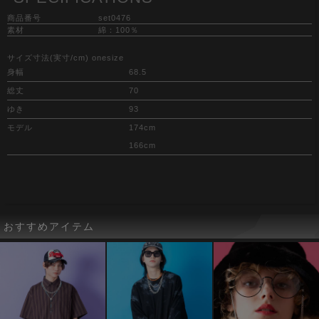
商品番号
set0476
素材
綿：100％
サイズ寸法(実寸/cm) onesize
身幅
68.5
総丈
70
ゆき
93
モデル
174cm
166cm
おすすめアイテム