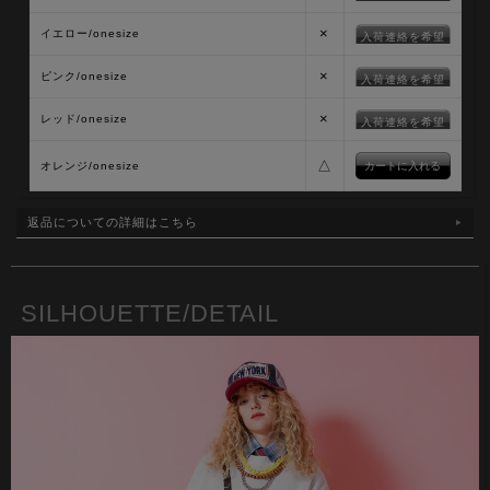
×
イエロー/onesize
入荷連絡を希望
×
ピンク/onesize
入荷連絡を希望
×
レッド/onesize
入荷連絡を希望
△
オレンジ/onesize
返品についての詳細はこちら
SILHOUETTE/DETAIL