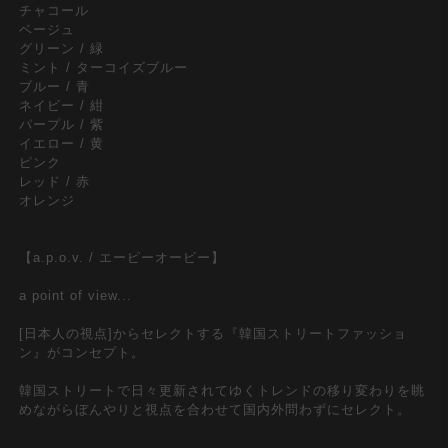
チャコール
ベージュ
グリーン / 緑
ミント / ターコイズブルー
ブルー / 青
ネイビー / 紺
パープル / 紫
イエロー / 黄
ピンク
レッド / 赤
オレンジ
【a.p.o.v. / エーピーオービー】
a point of view...
[日本人の視点]からセレクトする『韓国ストリートファッショ
ン』がコンセプト。
韓国ストリートで日々更新されてゆくトレンドの移り変わりを眺
めながらぼんやりと視点を合わせて国内外問わずにセレクト。