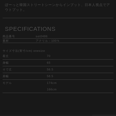
ぼーっと韓国ストリートシーンからインプット、日本人視点でア
ウトプット。
SPECIFICATIONS
商品番号
set0486
素材
アクリル：100％
サイズ寸法(実寸/cm) onesize
着丈
70
身幅
65
そで丈
56.5
肩幅
58.5
モデル
174cm
166cm