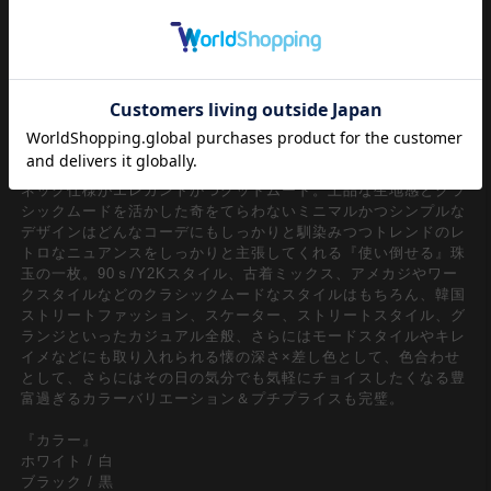
AWシーズン定番中の定番ニットセーター。90ｓやY2K、古着ミ
ックススタイルなどのトレンドの流れで逆に今新鮮なレトロムー
ド漂うアイテムとして押さえておきたいワンデザイン。ダブダブ
っとした身幅にドロップショルダー、ワイドなアームの今顔オー
バーサイズ/ビッグシルエットがメンズレディース問わずユニセ
ックスで着用可能。
オーセンティックなクラシックムードをきちんと伝えてくれるハ
イゲージのアクリルニット生地×幅広でとったリブ編みのクルー
ネック仕様がエレガントかつグッドムード。上品な生地感とクラ
シックムードを活かした奇をてらわないミニマルかつシンプルな
デザインはどんなコーデにもしっかりと馴染みつつトレンドのレ
トロなニュアンスをしっかりと主張してくれる『使い倒せる』珠
玉の一枚。90ｓ/Y2Kスタイル、古着ミックス、アメカジやワー
クスタイルなどのクラシックムードなスタイルはもちろん、韓国
ストリートファッション、スケーター、ストリートスタイル、グ
ランジといったカジュアル全般、さらにはモードスタイルやキレ
イメなどにも取り入れられる懐の深さ×差し色として、色合わせ
として、さらにはその日の気分でも気軽にチョイスしたくなる豊
富過ぎるカラーバリエーション＆プチプライスも完璧。
『カラー』
ホワイト / 白
ブラック / 黒